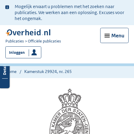
Ter
Mogelijk ervaart u problemen met het zoeken naar
informatie:
publicaties. We werken aan een oplossing. Excuses voor
het ongemak.
Menu
U
Publicaties
Officiële publicaties
bent
Inloggen
nu
hier:
Home
Kamerstuk 29924, nr. 265