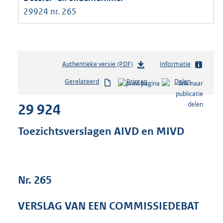
29924 nr. 265
Authentieke versie (PDF)
b
Informatie
e
Gerelateerd
Printen
Delen
s
t
29 924
a
n
d
Toezichtsverslagen AIVD en MIVD
s
g
r
o
Nr. 265
o
t
t
VERSLAG VAN EEN COMMISSIEDEBAT
e
: