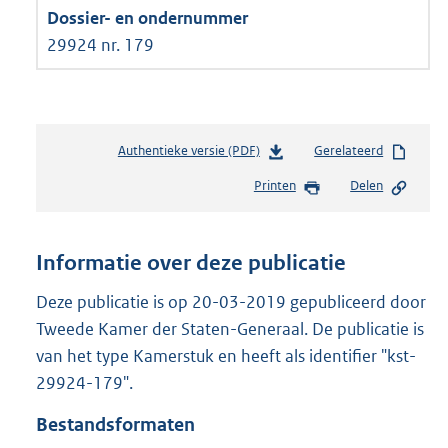
29924 nr. 179
Authentieke versie (PDF)
b
Gerelateerd
e
Printen
Delen
s
t
a
n
Informatie over deze publicatie
d
s
Deze publicatie is op 20-03-2019 gepubliceerd door
g
Tweede Kamer der Staten-Generaal. De publicatie is
r
van het type Kamerstuk en heeft als identifier "kst-
o
29924-179".
o
t
Bestandsformaten
t
e