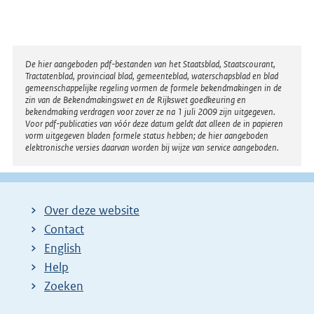
Disclaimer
De hier aangeboden pdf-bestanden van het Staatsblad, Staatscourant,
Tractatenblad, provinciaal blad, gemeenteblad, waterschapsblad en blad
gemeenschappelijke regeling vormen de formele bekendmakingen in de
zin van de Bekendmakingswet en de Rijkswet goedkeuring en
bekendmaking verdragen voor zover ze na 1 juli 2009 zijn uitgegeven.
Voor pdf-publicaties van vóór deze datum geldt dat alleen de in papieren
vorm uitgegeven bladen formele status hebben; de hier aangeboden
elektronische versies daarvan worden bij wijze van service aangeboden.
Over deze website
Contact
English
Help
Zoeken