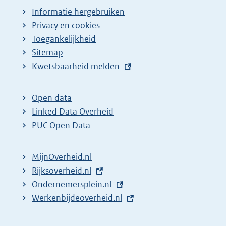
Informatie hergebruiken
Privacy en cookies
Toegankelijkheid
Sitemap
E
Kwetsbaarheid melden
x
t
Open data
e
Linked Data Overheid
r
PUC Open Data
n
e
MijnOverheid.nl
l
E
Rijksoverheid.nl
i
x
E
Ondernemersplein.nl
n
t
x
E
Werkenbijdeoverheid.nl
k
e
t
x
:
r
e
t