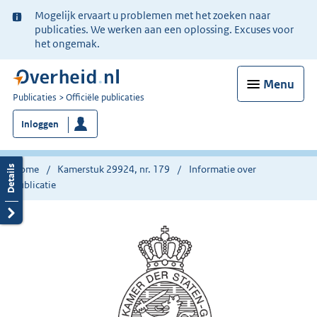
Ter
Mogelijk ervaart u problemen met het zoeken naar
informatie:
publicaties. We werken aan een oplossing. Excuses voor
het ongemak.
Menu
U
Publicaties
Officiële publicaties
bent
Inloggen
nu
hier:
Home
Kamerstuk 29924, nr. 179
Informatie over
publicatie