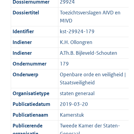
Dossiernummer
29924
Dossiertitel
Toezichtsverslagen AIVD en
MIVD
Identifier
kst-29924-179
Indiener
K.H. Ollongren
Indiener
A.Th.B. Bijleveld-Schouten
Ondernummer
179
Onderwerp
Openbare orde en veiligheid |
Staatsveiligheid
Organisatietype
staten generaal
Publicatiedatum
2019-03-20
Publicatienaam
Kamerstuk
Publicerende
Tweede Kamer der Staten-
organisatie
Generaal