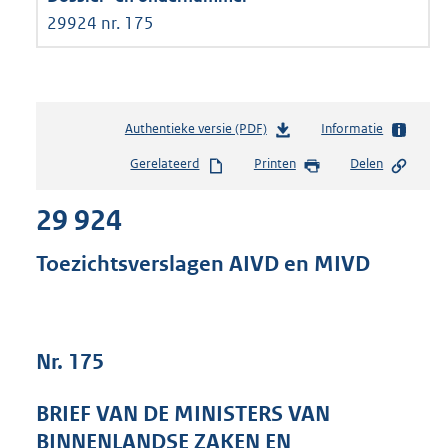
29924 nr. 175
Authentieke versie (PDF)
b
Informatie
e
Gerelateerd
Printen
Delen
s
t
29 924
a
n
d
Toezichtsverslagen AIVD en MIVD
s
g
r
o
Nr. 175
o
t
t
BRIEF VAN DE MINISTERS VAN
e
BINNENLANDSE ZAKEN EN
: