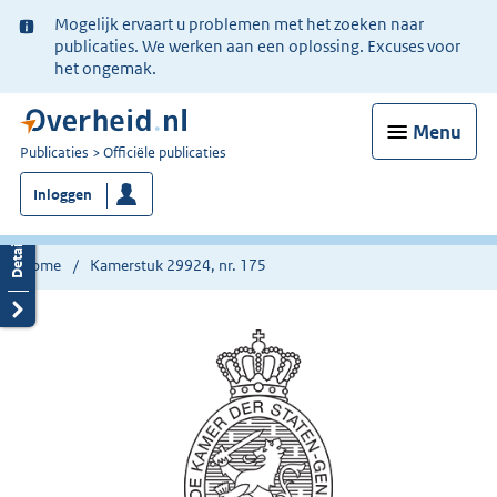
Ter
Mogelijk ervaart u problemen met het zoeken naar
informatie:
publicaties. We werken aan een oplossing. Excuses voor
het ongemak.
Menu
U
Publicaties
Officiële publicaties
bent
Inloggen
nu
hier:
Home
Kamerstuk 29924, nr. 175