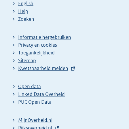
English
Help
Zoeken
Informatie hergebruiken
Privacy en cookies
Toegankelijkheid
Sitemap
E
Kwetsbaarheid melden
x
t
Open data
e
Linked Data Overheid
r
PUC Open Data
n
e
MijnOverheid.nl
l
E
Rijksoverheid.nl