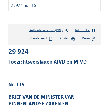
29924 nr. 116
Authentieke versie (PDF)
b
Informatie
e
Gerelateerd
Printen
Delen
s
t
29 924
a
n
d
Toezichtsverslagen AIVD en MIVD
s
g
r
o
Nr. 116
o
t
t
BRIEF VAN DE MINISTER VAN
e
BINNENLANDSE ZAKEN EN
: