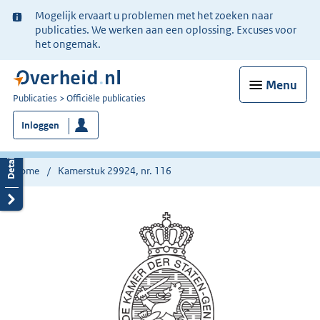
Ter
Mogelijk ervaart u problemen met het zoeken naar
informatie:
publicaties. We werken aan een oplossing. Excuses voor
het ongemak.
Menu
U
Publicaties
Officiële publicaties
bent
Inloggen
nu
hier:
Home
Kamerstuk 29924, nr. 116