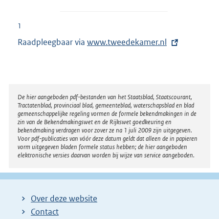
1
Raadpleegbaar via
E
www.tweedekamer.nl
x
t
e
r
Disclaimer
De hier aangeboden pdf-bestanden van het Staatsblad, Staatscourant,
Tractatenblad, provinciaal blad, gemeenteblad, waterschapsblad en blad
n
gemeenschappelijke regeling vormen de formele bekendmakingen in de
e
zin van de Bekendmakingswet en de Rijkswet goedkeuring en
bekendmaking verdragen voor zover ze na 1 juli 2009 zijn uitgegeven.
l
Voor pdf-publicaties van vóór deze datum geldt dat alleen de in papieren
i
vorm uitgegeven bladen formele status hebben; de hier aangeboden
elektronische versies daarvan worden bij wijze van service aangeboden.
n
k
:
Over deze website
Contact