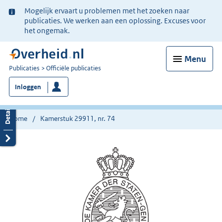
Ter
Mogelijk ervaart u problemen met het zoeken naar
informatie:
publicaties. We werken aan een oplossing. Excuses voor
het ongemak.
Menu
U
Publicaties
Officiële publicaties
bent
Inloggen
nu
hier:
Home
Kamerstuk 29911, nr. 74