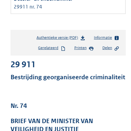
29911 nr. 74
Authentieke versie (PDF)
b
Informatie
e
Gerelateerd
Printen
Delen
s
t
29 911
a
n
d
Bestrijding georganiseerde criminaliteit
s
g
r
o
Nr. 74
o
t
t
BRIEF VAN DE MINISTER VAN
e
VEILIGHEID EN JUSTITIE
: