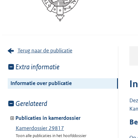
Terug naar de publicatie
Toon
Extra informatie
meer
van:
I
Informatie over publicatie
Dez
Toon
Gerelateerd
Kam
meer
van:
Publicaties in kamerdossier
Be
Kamerdossier 29817
Toon alle publicaties in het hoofddossier
Op 