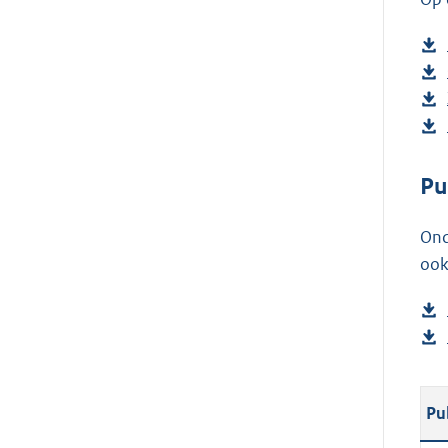
Pu
Ond
ook
Pu