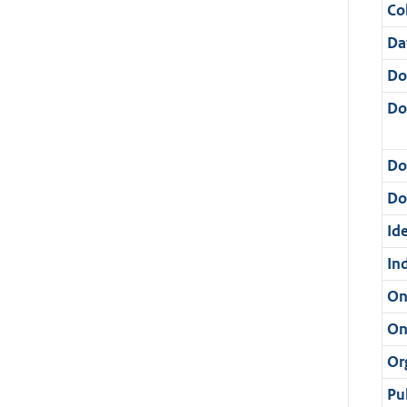
Col
Da
Do
Do
Do
Dos
Ide
In
On
On
Or
Pu