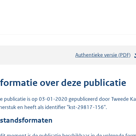
Authentieke versie (PDF)
b
e
s
t
nformatie over deze publicatie
a
n
e publicatie is op 03-01-2020 gepubliceerd door Tweede Kam
d
erstuk en heeft als identifier "kst-29817-156".
s
standsformaten
g
r
dit moment is de publicatie beschikbaar in de volgende for