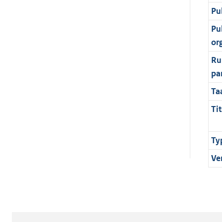
Pu
Pu
or
Ru
pa
Ta
Tit
Ty
Ve