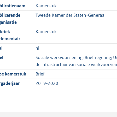
blicatienaam
Kamerstuk
blicerende
Tweede Kamer der Staten-Generaal
ganisatie
briek
Kamerstuk
rlementair
al
nl
el
Sociale werkvoorziening; Brief regering; U
de infrastructuur van sociale werkvoorz
pe kamerstuk
Brief
rgaderjaar
2019-2020