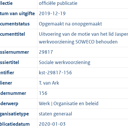
t
a
c
i
:
e
t
t
lectie
officiële publicatie
d
n
i
t
a
c
3
:
e
t
tum van uitgifte
2019-12-19
s
d
e
i
t
a
9
8
:
e
g
s
i
e
i
t
K
K
6
:
cumentstatus
Opgemaakt na onopgemaakt
r
g
n
i
e
i
b
b
K
4
cumenttitel
Uitvoering van de motie van het lid Jasper
o
r
f
n
i
e
b
K
werkvoorziening SOWECO behouden
o
o
o
f
n
i
b
ssiernummer
29817
t
o
r
o
f
n
t
t
m
r
o
f
siertitel
Sociale werkvoorziening
e
t
a
m
r
o
ntifier
kst-29817-156
:
e
a
a
m
r
diener
T. van Ark
2
:
t
a
a
m
K
2
t
a
a
dernummer
156
b
K
t
a
derwerp
Werk | Organisatie en beleid
b
t
ganisatietype
staten generaal
blicatiedatum
2020-01-03