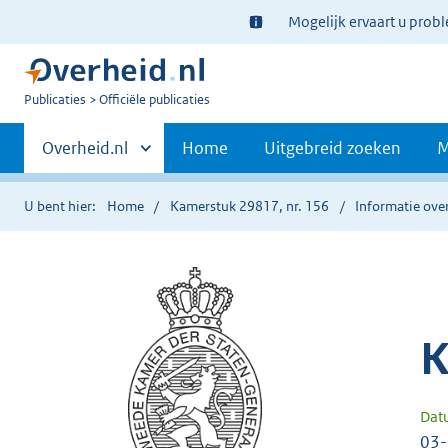
Ter
Mogelijk ervaart u prob
informatie:
U
Publicaties
Officiële publicaties
bent
Primaire
nu
Andere
Overheid.nl
Home
Uitgebreid zoeken
M
hier:
sites
navigatie
binnen
U bent hier:
Home
Kamerstuk 29817, nr. 156
Informatie over
K
Dat
03-