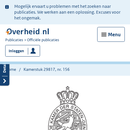
Ter
Mogelijk ervaart u problemen met het zoeken naar
informatie:
publicaties. We werken aan een oplossing. Excuses voor
het ongemak.
Menu
U
Publicaties
Officiële publicaties
bent
Inloggen
nu
hier:
Home
Kamerstuk 29817, nr. 156