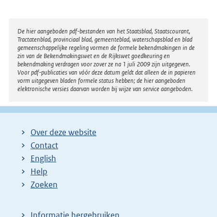
Disclaimer
De hier aangeboden pdf-bestanden van het Staatsblad, Staatscourant,
Tractatenblad, provinciaal blad, gemeenteblad, waterschapsblad en blad
gemeenschappelijke regeling vormen de formele bekendmakingen in de
zin van de Bekendmakingswet en de Rijkswet goedkeuring en
bekendmaking verdragen voor zover ze na 1 juli 2009 zijn uitgegeven.
Voor pdf-publicaties van vóór deze datum geldt dat alleen de in papieren
vorm uitgegeven bladen formele status hebben; de hier aangeboden
elektronische versies daarvan worden bij wijze van service aangeboden.
Over deze website
Contact
English
Help
Zoeken
Informatie hergebruiken