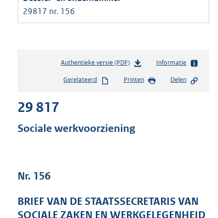
29817 nr. 156
Authentieke versie (PDF)
b
Informatie
e
Gerelateerd
Printen
Delen
s
t
29 817
a
n
d
Sociale werkvoorziening
s
g
r
o
Nr. 156
o
t
t
BRIEF VAN DE STAATSSECRETARIS VAN
e
SOCIALE ZAKEN EN WERKGELEGENHEID
: