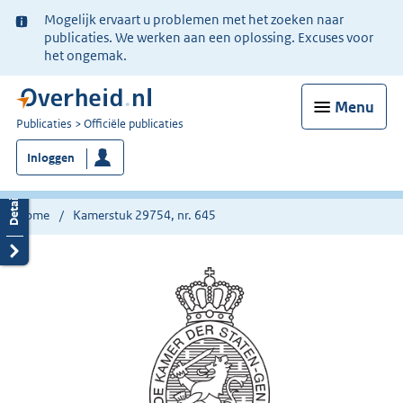
Ter
Mogelijk ervaart u problemen met het zoeken naar
informatie:
publicaties. We werken aan een oplossing. Excuses voor
het ongemak.
Menu
U
Publicaties
Officiële publicaties
bent
Inloggen
nu
hier:
Home
Kamerstuk 29754, nr. 645