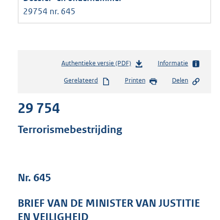
29754 nr. 645
Authentieke versie (PDF)
b
Informatie
e
Gerelateerd
Printen
Delen
s
t
29 754
a
n
d
Terrorismebestrijding
s
g
r
o
Nr. 645
o
t
t
BRIEF VAN DE MINISTER VAN JUSTITIE
e
EN VEILIGHEID
: