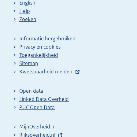
English
Help
Zoeken
Informatie hergebruiken
Privacy en cookies
Toegankelijkheid
Sitemap
E
Kwetsbaarheid melden
x
t
Open data
e
Linked Data Overheid
r
PUC Open Data
n
e
MijnOverheid.nl
l
E
Rijksoverheid.nl