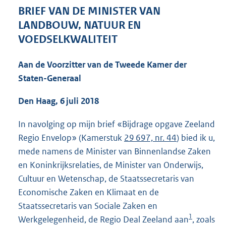
4
BRIEF VAN DE MINISTER VAN
1
LANDBOUW, NATUUR EN
K
VOEDSELKWALITEIT
b
Aan de Voorzitter van de Tweede Kamer der
Staten-Generaal
Den Haag, 6 juli 2018
In navolging op mijn brief «Bijdrage opgave Zeeland
Regio Envelop» (Kamerstuk
29 697, nr. 44
) bied ik u,
mede namens de Minister van Binnenlandse Zaken
en Koninkrijksrelaties, de Minister van Onderwijs,
Cultuur en Wetenschap, de Staatssecretaris van
Economische Zaken en Klimaat en de
Staatssecretaris van Sociale Zaken en
1
Werkgelegenheid, de Regio Deal Zeeland aan
, zoals