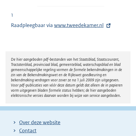
1
Raadpleegbaar via
E
www.tweedekamer.nl
x
t
e
r
Disclaimer
De hier aangeboden pdf-bestanden van het Staatsblad, Staatscourant,
Tractatenblad, provinciaal blad, gemeenteblad, waterschapsblad en blad
n
gemeenschappelijke regeling vormen de formele bekendmakingen in de
e
zin van de Bekendmakingswet en de Rijkswet goedkeuring en
bekendmaking verdragen voor zover ze na 1 juli 2009 zijn uitgegeven.
l
Voor pdf-publicaties van vóór deze datum geldt dat alleen de in papieren
i
vorm uitgegeven bladen formele status hebben; de hier aangeboden
elektronische versies daarvan worden bij wijze van service aangeboden.
n
k
:
Over deze website
Contact