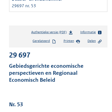
29697 nr. 53
Authentieke versie (PDF)
b
Informatie
e
Gerelateerd
Printen
Delen
s
t
29 697
a
n
d
Gebiedsgerichte economische
s
perspectieven en Regionaal
g
Economisch Beleid
r
o
o
t
t
Nr. 53
e
: