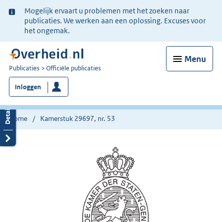
Ter
Mogelijk ervaart u problemen met het zoeken naar
informatie:
publicaties. We werken aan een oplossing. Excuses voor
het ongemak.
Menu
U
Publicaties
Officiële publicaties
bent
Inloggen
nu
hier:
Home
Kamerstuk 29697, nr. 53