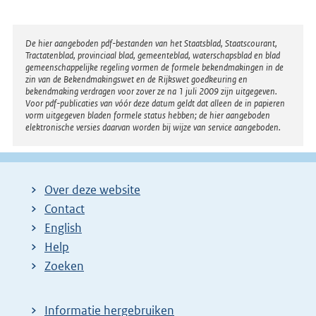
t
e
r
Disclaimer
De hier aangeboden pdf-bestanden van het Staatsblad, Staatscourant,
Tractatenblad, provinciaal blad, gemeenteblad, waterschapsblad en blad
n
gemeenschappelijke regeling vormen de formele bekendmakingen in de
e
zin van de Bekendmakingswet en de Rijkswet goedkeuring en
bekendmaking verdragen voor zover ze na 1 juli 2009 zijn uitgegeven.
l
Voor pdf-publicaties van vóór deze datum geldt dat alleen de in papieren
i
vorm uitgegeven bladen formele status hebben; de hier aangeboden
elektronische versies daarvan worden bij wijze van service aangeboden.
n
k
:
Over deze website
Contact
English
Help
Zoeken
Informatie hergebruiken