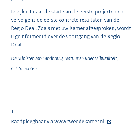
Ik kijk uit naar de start van de eerste projecten en
vervolgens de eerste concrete resultaten van de
Regio Deal. Zoals met uw Kamer afgesproken, wordt
u geïnformeerd over de voortgang van de Regio
Deal.
De Minister van Landbouw, Natuur en Voedselkwaliteit,
C.J.
Schouten
1
Raadpleegbaar via
E
www.tweedekamer.nl
x