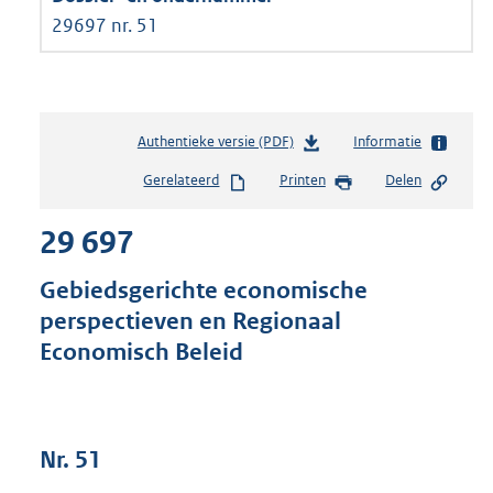
29697 nr. 51
Authentieke versie (PDF)
b
Informatie
e
Gerelateerd
Printen
Delen
s
t
29 697
a
n
d
Gebiedsgerichte economische
s
perspectieven en Regionaal
g
Economisch Beleid
r
o
o
t
t
Nr. 51
e
: