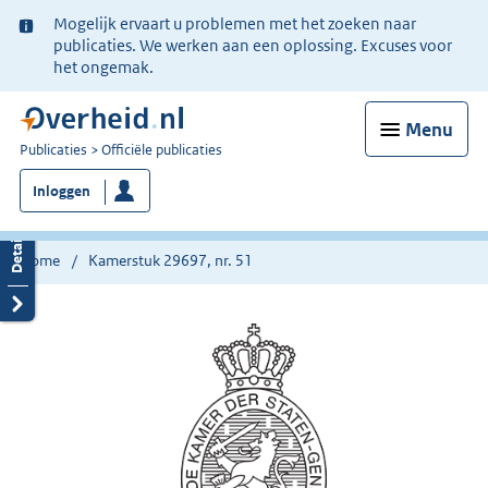
Ter
Mogelijk ervaart u problemen met het zoeken naar
informatie:
publicaties. We werken aan een oplossing. Excuses voor
het ongemak.
Menu
U
Publicaties
Officiële publicaties
bent
Inloggen
nu
hier:
Home
Kamerstuk 29697, nr. 51