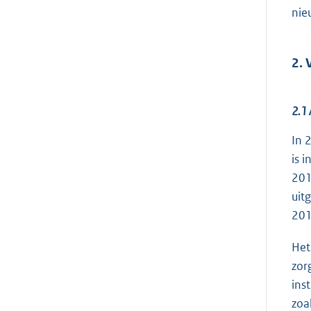
nie
2. 
2.1 
In 
is 
201
uit
201
Het
zor
ins
zoa