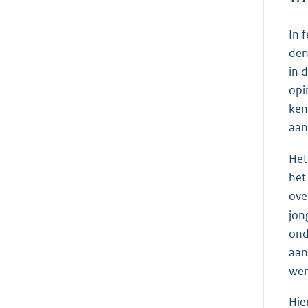
In 
den
in 
opi
ken
aan
Het
het
ove
jon
ond
aan
wen
Hie