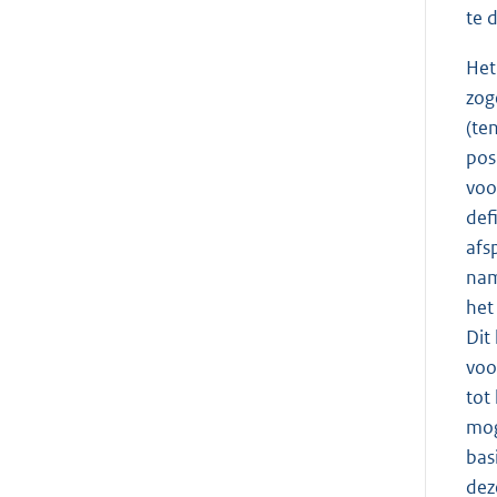
te 
Het
zog
(te
pos
voo
def
afs
nam
het
Dit
voo
tot
mog
bas
dez