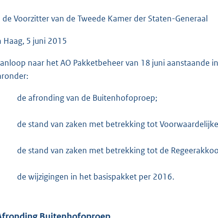
o
o
 de Voorzitter van de Tweede Kamer der Staten-Generaal
t
 Haag, 5 juni 2015
t
e
aanloop naar het AO Pakketbeheer van 18 juni aanstaande inf
:
ronder:
6
8
de afronding van de Buitenhofoproep;
K
b
de stand van zaken met betrekking tot Voorwaardelijke
de stand van zaken met betrekking tot de Regeerakko
de wijzigingen in het basispakket per 2016.
Afronding Buitenhofoproep