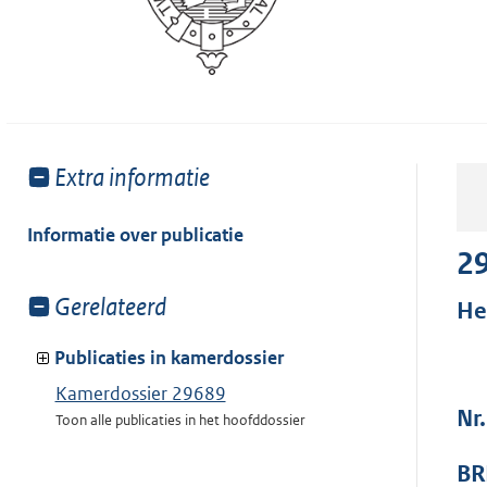
Toon
Extra informatie
meer
van:
Informatie over publicatie
2
Toon
Gerelateerd
He
meer
van:
Publicaties in kamerdossier
Kamerdossier 29689
Nr
Toon alle publicaties in het hoofddossier
BR