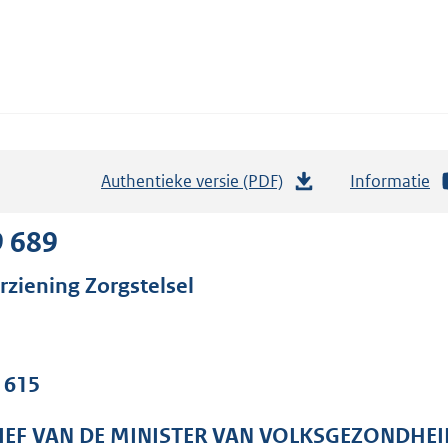
Authentieke versie (PDF)
b
Informatie
e
s
9 689
t
rziening Zorgstelsel
a
n
d
s
. 615
g
r
IEF VAN DE MINISTER VAN VOLKSGEZONDHEI