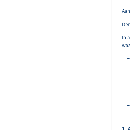
Aan
Den
In 
waa
–
–
–
–
1. 