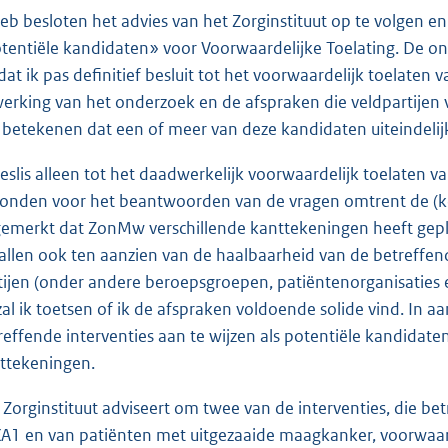
heb besloten het advies van het Zorginstituut op te volgen e
tentiële kandidaten» voor Voorwaardelijke Toelating. De on
at ik pas definitief besluit tot het voorwaardelijk toelaten 
werking van het onderzoek en de afspraken die veldpartijen
 betekenen dat een of meer van deze kandidaten uiteindelijk
beslis alleen tot het daadwerkelijk voorwaardelijk toelaten
onden voor het beantwoorden van de vragen omtrent de (kos
emerkt dat ZonMw verschillende kanttekeningen heeft geplaa
allen ook ten aanzien van de haalbaarheid van de betreffen
tijen (onder andere beroepsgroepen, patiëntenorganisaties e
zal ik toetsen of ik de afspraken voldoende solide vind. In aan
reffende interventies aan te wijzen als potentiële kandidat
ttekeningen.
 Zorginstituut adviseert om twee van de interventies, die 
A1 en van patiënten met uitgezaaide maagkanker, voorwaarde