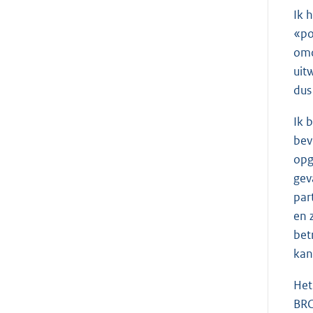
Ik 
«po
omd
uit
dus
Ik 
bev
opg
gev
par
en 
bet
kan
Het
BRC