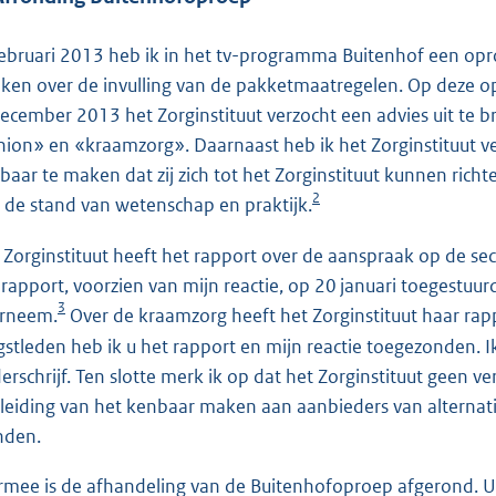
februari 2013 heb ik in het tv-programma Buitenhof een op
ken over de invulling van de pakketmaatregelen. Op deze op
december 2013 het Zorginstituut verzocht een advies uit t
nion» en «kraamzorg». Daarnaast heb ik het Zorginstituut v
baar te maken dat zij zich tot het Zorginstituut kunnen richt
2
 de stand van wetenschap en praktijk.
 Zorginstituut heeft het rapport over de aanspraak op de se
 rapport, voorzien van mijn reactie, op 20 januari toegestuurd
3
rneem.
Over de kraamzorg heeft het Zorginstituut haar ra
gstleden heb ik u het rapport en mijn reactie toegezonden. I
erschrijf. Ten slotte merk ik op dat het Zorginstituut geen
leiding van het kenbaar maken aan aanbieders van alternatiev
den.
rmee is de afhandeling van de Buitenhofoproep afgerond. Ui