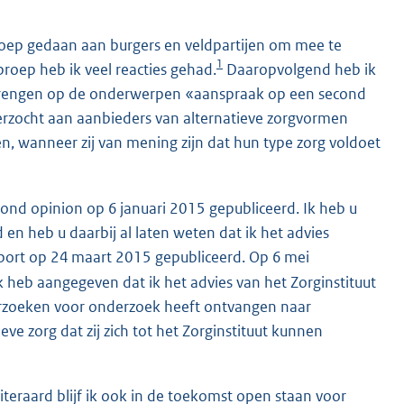
roep gedaan aan burgers en veldpartijen om mee te
1
roep heb ik veel reacties gehad.
Daaropvolgend heb ik
e brengen op de onderwerpen «aanspraak op een second
erzocht aan aanbieders van alternatieve zorgvormen
en, wanneer zij van mening zijn dat hun type zorg voldoet
cond opinion op 6 januari 2015 gepubliceerd. Ik heb u
 en heb u daarbij al laten weten dat ik het advies
pport op 24 maart 2015 gepubliceerd. Op 6 mei
k heb aangegeven dat ik het advies van het Zorginstituut
 verzoeken voor onderzoek heeft ontvangen naar
e zorg dat zij zich tot het Zorginstituut kunnen
teraard blijf ik ook in de toekomst open staan voor