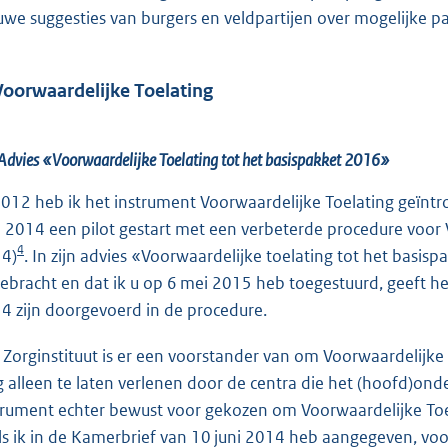
uwe suggesties van burgers en veldpartijen over mogelijke 
Voorwaardelijke Toelating
Advies «Voorwaardelijke Toelating tot het basispakket 2016»
2012 heb ik het instrument Voorwaardelijke Toelating geïntr
in 2014 een pilot gestart met een verbeterde procedure voor 
4
4)
. In zijn advies «Voorwaardelijke toelating tot het basis
gebracht en dat ik u op 6 mei 2015 heb toegestuurd, geeft het
4 zijn doorgevoerd in de procedure.
 Zorginstituut is er een voorstander van om Voorwaardelijke
g alleen te laten verlenen door de centra die het (hoofd)onder
trument echter bewust voor gekozen om Voorwaardelijke Toel
ls ik in de Kamerbrief van 10 juni 2014 heb aangegeven, vo