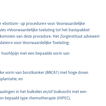
de «bottom- up procedure» voor Voorwaardelijke
vies «Voorwaardelijke toelating tot het basispakket
komsten van deze procedure. Het Zorginstituut adviseert
idaten» voor Voorwaardelijke Toelating:
r hoofdpijn met een bepaalde vorm van
jke vorm van borstkanker (BRCA1) met hoge doses
plantatie; en
iingen in het buikvlies en/of buikvocht met een
een bepaald type chemotherapie (HIPEC).