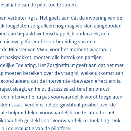
aluatie van de pilot toe te sturen.
een verbetering is. Het geeft aan dat de invoering van de
jk toegelaten zorg alleen nog mag worden aangeboden
emen aan bepaald wetenschappelijk onderzoek, een
r de nieuwe gefaseerde voorbereiding van een
or de Minister van VWS. Voor het moment waarop ik
 het basispakket, moeten alle betrokken partijen
lijke Toelating. Het Zorginstituut geeft aan dat het met
ng moeten bereiken over de vraag bij welke uitkomst aan
econcludeerd dat de interventie «bewezen effectief» is.
aject slaagt, en helpt discussies achteraf en onrust
t een interventie nu pas voorwaardelijk wordt toegelaten
en staat. Verder is het Zorginstituut positief over de
e hulpmiddelen voorwaardelijk toe te laten tot het
chikbaar heb gesteld voor Voorwaardelijke Toelating. Ook
bij de evaluatie van de pilotfase.