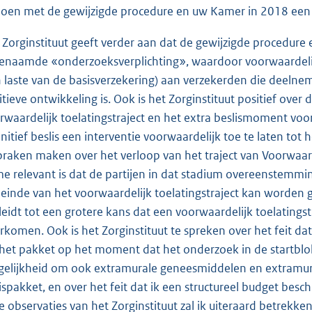
doen met de gewijzigde procedure en uw Kamer in 2018 een ev
 Zorginstituut geeft verder aan dat de gewijzigde procedure 
enaamde «onderzoeksverplichting», waardoor voorwaardeli
n laste van de basisverzekering) aan verzekerden die deeln
itieve ontwikkeling is. Ook is het Zorginstituut positief ove
rwaardelijk toelatingstraject en het extra beslismoment vo
initief beslis een interventie voorwaardelijk toe te laten tot
praken maken over het verloop van het traject van Voorwaarde
e relevant is dat de partijen in dat stadium overeenstemmi
 einde van het voorwaardelijk toelatingstraject kan worden g
 leidt tot een grotere kans dat een voorwaardelijk toelatingstr
rkomen. Ook is het Zorginstituut te spreken over het feit da
 het pakket op het moment dat het onderzoek in de startblokk
elijkheid om ook extramurale geneesmiddelen en extramural
ispakket, en over het feit dat ik een structureel budget bes
e observaties van het Zorginstituut zal ik uiteraard betrekken 