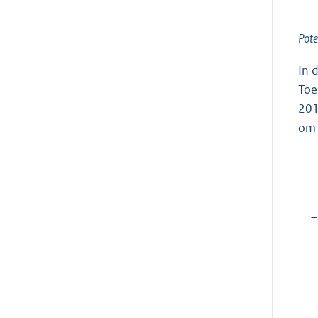
Pote
In 
Toe
201
om 
–
–
–