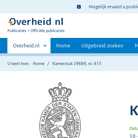
Ter
Mogelijk ervaart u prob
informatie:
U
Publicaties
Officiële publicaties
bent
Primaire
nu
Andere
Overheid.nl
Home
Uitgebreid zoeken
M
hier:
sites
navigatie
binnen
U bent hier:
Home
Kamerstuk 29689, nr. 615
K
Dat
10-