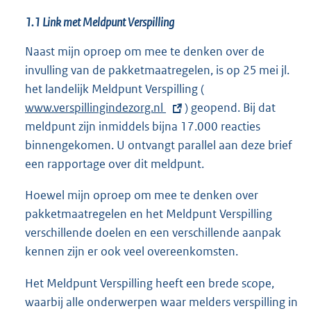
1.1 Link met Meldpunt Verspilling
Naast mijn oproep om mee te denken over de
invulling van de pakketmaatregelen, is op 25 mei jl.
het landelijk Meldpunt Verspilling (
E
www.verspillingindezorg.nl
) geopend. Bij dat
x
meldpunt zijn inmiddels bijna 17.000 reacties
t
binnengekomen. U ontvangt parallel aan deze brief
e
een rapportage over dit meldpunt.
r
n
Hoewel mijn oproep om mee te denken over
e
pakketmaatregelen en het Meldpunt Verspilling
l
verschillende doelen en een verschillende aanpak
i
kennen zijn er ook veel overeenkomsten.
n
k
Het Meldpunt Verspilling heeft een brede scope,
:
waarbij alle onderwerpen waar melders verspilling in