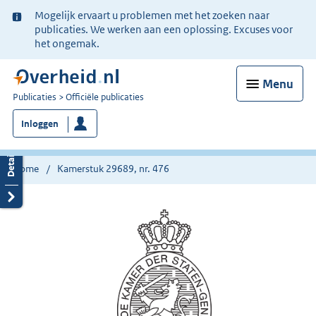
Ter
Mogelijk ervaart u problemen met het zoeken naar
informatie:
publicaties. We werken aan een oplossing. Excuses voor
het ongemak.
Menu
U
Publicaties
Officiële publicaties
bent
Inloggen
nu
hier:
Home
Kamerstuk 29689, nr. 476