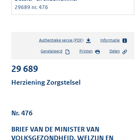
29689 nr. 476
Authentieke versie (PDF)
b
Informatie
e
Gerelateerd
Printen
Delen
s
t
29 689
a
n
d
Herziening Zorgstelsel
s
g
r
o
Nr. 476
o
t
t
BRIEF VAN DE MINISTER VAN
e
VOLKSGEZONDHEID, WELZIJN EN
: