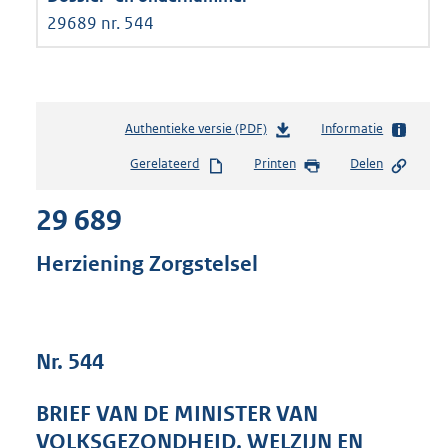
29689 nr. 544
Authentieke versie (PDF)
b
Informatie
e
Gerelateerd
Printen
Delen
s
t
29 689
a
n
d
Herziening Zorgstelsel
s
g
r
o
Nr. 544
o
t
t
BRIEF VAN DE MINISTER VAN
e
VOLKSGEZONDHEID, WELZIJN EN
: