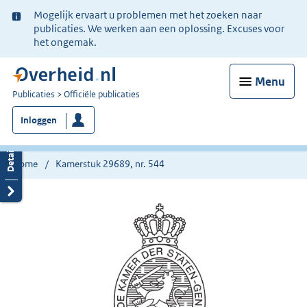
Ter
Mogelijk ervaart u problemen met het zoeken naar
informatie:
publicaties. We werken aan een oplossing. Excuses voor
het ongemak.
Menu
U
Publicaties
Officiële publicaties
bent
Inloggen
nu
hier:
Home
Kamerstuk 29689, nr. 544