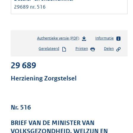
29689 nr. 516
Authentieke versie (PDF)
b
Informatie
e
Gerelateerd
Printen
Delen
s
t
29 689
a
n
d
Herziening Zorgstelsel
s
g
r
o
Nr. 516
o
t
t
BRIEF VAN DE MINISTER VAN
e
VOLKSGEZONDHEID, WELZIJN EN
: