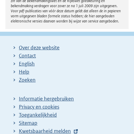
zin van de Bekendmakingswet en de Rijkswet goedkeuring en
bekendmaking verdragen voor zover ze na 1 juli 2009 zijn uitgegeven.
Voor pdf-publicaties van vóór deze datum geldt dat alleen de in papieren
vorm uitgegeven bladen formele status hebben; de hier aangeboden
elektronische versies daarvan worden bij wijze van service aangeboden.
Over deze website
Contact
English
Help
Zoeken
Informatie hergebruiken
Privacy en cookies
Toegankelijkheid
Sitemap
E
Kwetsbaarheid melden