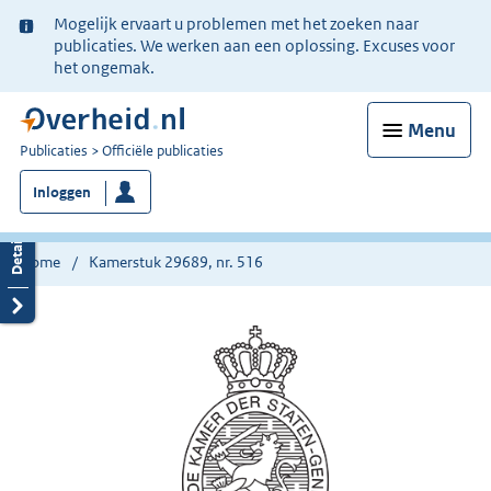
Ter
Mogelijk ervaart u problemen met het zoeken naar
informatie:
publicaties. We werken aan een oplossing. Excuses voor
het ongemak.
Menu
U
Publicaties
Officiële publicaties
bent
Inloggen
nu
hier:
Home
Kamerstuk 29689, nr. 516