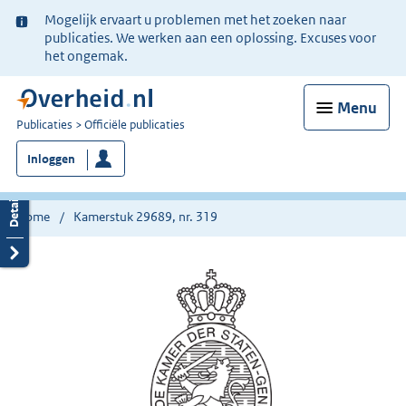
Ter
Mogelijk ervaart u problemen met het zoeken naar
informatie:
publicaties. We werken aan een oplossing. Excuses voor
het ongemak.
Menu
U
Publicaties
Officiële publicaties
bent
Inloggen
nu
hier:
Home
Kamerstuk 29689, nr. 319