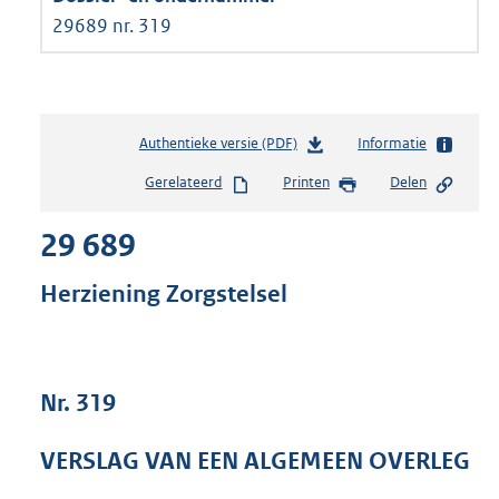
29689 nr. 319
Authentieke versie (PDF)
b
Informatie
e
Gerelateerd
Printen
Delen
s
t
29 689
a
n
d
Herziening Zorgstelsel
s
g
r
o
Nr. 319
o
t
t
VERSLAG VAN EEN ALGEMEEN OVERLEG
e
: