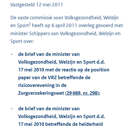
Vastgesteld
12 mei 2011
1
4
3
De vaste commissie voor Volksgezondheid, Welzijn
K
1
en Sport
heeft op 6 april 2011 overleg gevoerd met
b
minister Schippers van Volksgezondheid, Welzijn en
Sport over:
–
de brief van de minister van
Volksgezondheid, Welzijn en Sport d.d.
17 mei 2010 met de reactie op de position
paper van de VRZ betreffende de
risicoverevening in de
Zorgverzekeringswet (
29 689, nr. 298
);
–
de brief van de minister van
Volksgezondheid, Welzijn en Sport d.d.
17 mei 2010 betreffende de helderheid