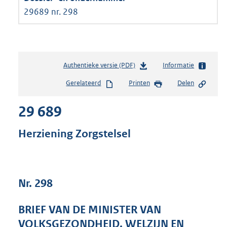
29689 nr. 298
Authentieke versie (PDF)
b
Informatie
e
Gerelateerd
Printen
Delen
s
t
29 689
a
n
d
Herziening Zorgstelsel
s
g
r
o
Nr. 298
o
t
t
BRIEF VAN DE MINISTER VAN
e
VOLKSGEZONDHEID, WELZIJN EN
: