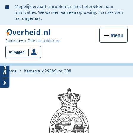
Ter
Mogelijk ervaart u problemen met het zoeken naar
informatie:
publicaties. We werken aan een oplossing. Excuses voor
het ongemak.
Menu
U
Publicaties
Officiële publicaties
bent
Inloggen
nu
hier:
Home
Kamerstuk 29689, nr. 298