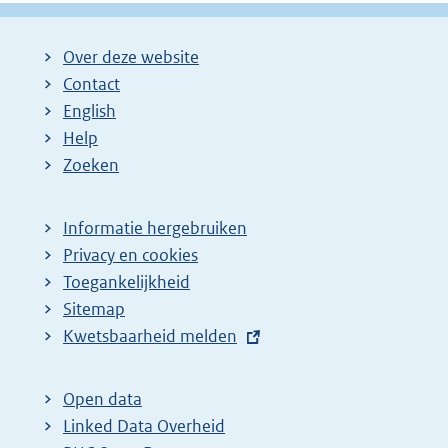
Over deze website
Contact
English
Help
Zoeken
Informatie hergebruiken
Privacy en cookies
Toegankelijkheid
Sitemap
E
Kwetsbaarheid melden
x
t
Open data
e
Linked Data Overheid
r