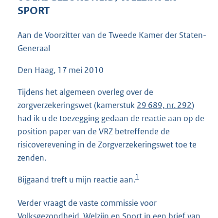
4
SPORT
2
K
Aan de Voorzitter van de Tweede Kamer der Staten-
b
Generaal
Den Haag, 17 mei 2010
Tijdens het algemeen overleg over de
zorgverzekeringswet (kamerstuk
29 689, nr. 292
)
had ik u de toezegging gedaan de reactie aan op de
position paper van de VRZ betreffende de
risicoverevening in de Zorgverzekeringswet toe te
zenden.
1
Bijgaand treft u mijn reactie aan.
Verder vraagt de vaste commissie voor
Volksgezondheid, Welzijn en Sport in een brief van