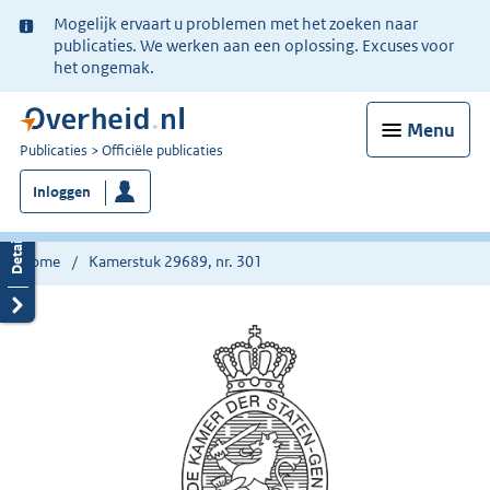
Ter
Mogelijk ervaart u problemen met het zoeken naar
informatie:
publicaties. We werken aan een oplossing. Excuses voor
het ongemak.
Menu
U
Publicaties
Officiële publicaties
bent
Inloggen
nu
hier:
Home
Kamerstuk 29689, nr. 301