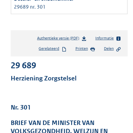
29689 nr. 301
Authentieke versie (PDF)
b
Informatie
e
Gerelateerd
Printen
Delen
s
t
29 689
a
n
d
Herziening Zorgstelsel
s
g
r
o
Nr. 301
o
t
t
BRIEF VAN DE MINISTER VAN
e
VOLKSGEZONDHEID, WELZIJN EN
: