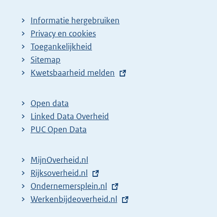
Informatie hergebruiken
Privacy en cookies
Toegankelijkheid
Sitemap
E
Kwetsbaarheid melden
x
t
Open data
e
Linked Data Overheid
r
PUC Open Data
n
e
MijnOverheid.nl
l
E
Rijksoverheid.nl
i
x
E
Ondernemersplein.nl
n
t
x
E
Werkenbijdeoverheid.nl
k
e
t
x
: