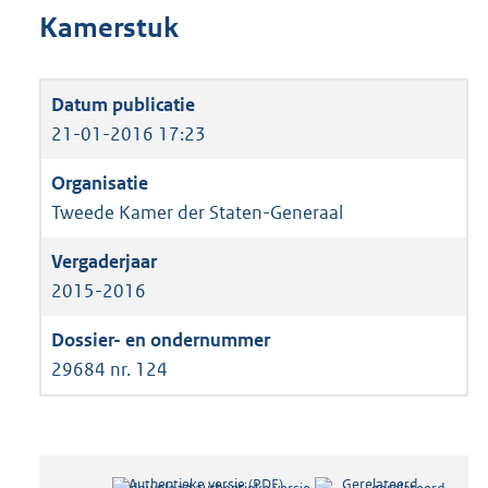
Kamerstuk
21-01-2016 17:23
Tweede Kamer der Staten-Generaal
2015-2016
29684 nr. 124
Authentieke versie (PDF)
b
Gerelateerd