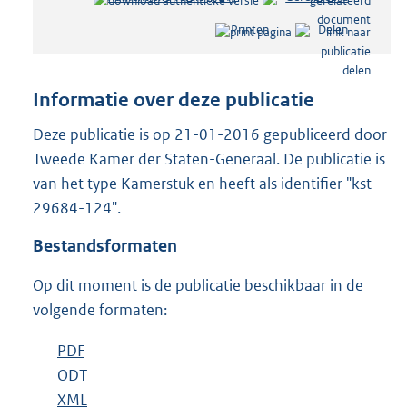
e
Printen
Delen
s
t
a
n
Informatie over deze publicatie
d
s
Deze publicatie is op 21-01-2016 gepubliceerd door
g
Tweede Kamer der Staten-Generaal. De publicatie is
r
van het type Kamerstuk en heeft als identifier "kst-
o
29684-124".
o
t
Bestandsformaten
t
e
Op dit moment is de publicatie beschikbaar in de
:
4
volgende formaten:
2
K
D
PDF
b
b
o
D
ODT
e
b
w
o
D
XML
s
e
b