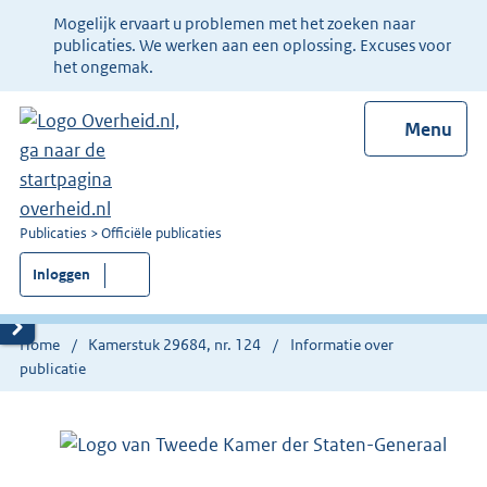
Ter
Mogelijk ervaart u problemen met het zoeken naar
informatie:
publicaties. We werken aan een oplossing. Excuses voor
het ongemak.
Menu
U
Publicaties
Officiële publicaties
bent
Inloggen
nu
hier:
Home
Kamerstuk 29684, nr. 124
Informatie over
publicatie