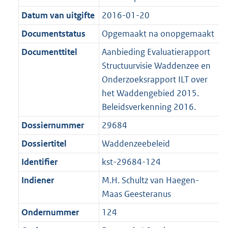
n
i
e
i
b
b
K
4
r
g
f
n
i
e
b
K
Datum van uitgifte
2016-01-20
o
r
o
f
n
i
b
Documentstatus
Opgemaakt na onopgemaakt
o
o
r
o
f
n
t
o
Documenttitel
Aanbieding Evaluatierapport
m
r
o
f
t
t
Structuurvisie Waddenzee en
a
m
r
o
e
t
Onderzoeksrapport ILT over
a
a
m
r
:
e
het Waddengebied 2015.
t
a
a
m
2
:
Beleidsverkenning 2016.
t
a
a
K
2
t
a
Dossiernummer
29684
b
K
t
Dossiertitel
Waddenzeebeleid
b
Identifier
kst-29684-124
Indiener
M.H. Schultz van Haegen-
Maas Geesteranus
Ondernummer
124