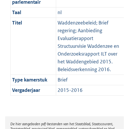
parlementair
Taal
nl
Titel
Waddenzeebeleid; Brief
regering; Aanbieding
Evaluatierapport
Structuurvisie Waddenzee en
Onderzoeksrapport ILT over
het Waddengebied 2015.
Beleidsverkenning 2016.
Type kamerstuk
Brief
Vergaderjaar
2015-2016
Disclaimer
De hier aangeboden pdf-bestanden van het Staatsblad, Staatscourant,
Tractatenblad, provinciaal blad, gemeenteblad, waterschapsblad en blad