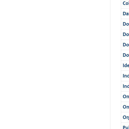
Col
Da
Do
Do
Do
Dos
Ide
In
In
On
On
Or
Pu