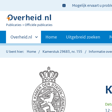
Ter
Mogelijk ervaart u prob
informatie:
U
Publicaties
Officiële publicaties
bent
Primaire
nu
Andere
Overheid.nl
Home
Uitgebreid zoeken
M
hier:
sites
navigatie
binnen
U bent hier:
Home
Kamerstuk 29683, nr. 155
Informatie over
K
Dat
12