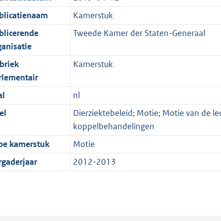
blicatienaam
Kamerstuk
blicerende
Tweede Kamer der Staten-Generaal
ganisatie
briek
Kamerstuk
rlementair
al
nl
el
Dierziektebeleid; Motie; Motie van de l
koppelbehandelingen
pe kamerstuk
Motie
rgaderjaar
2012-2013