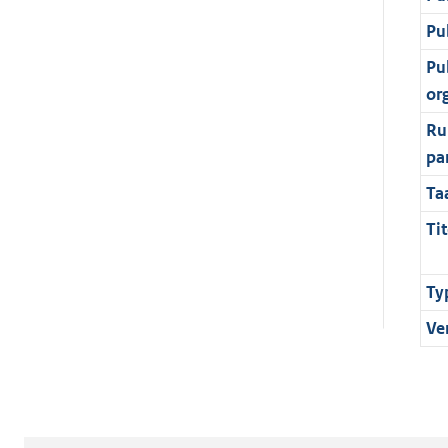
Pu
Pu
or
Ru
pa
Ta
Tit
Ty
Ve