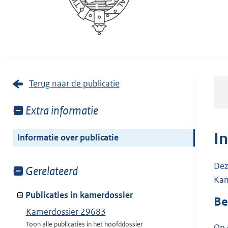
Terug naar de publicatie
Toon
Extra informatie
meer
van:
I
Informatie over publicatie
Dez
Toon
Gerelateerd
Kam
meer
van:
Publicaties in kamerdossier
Be
Kamerdossier 29683
Toon alle publicaties in het hoofddossier
Op 