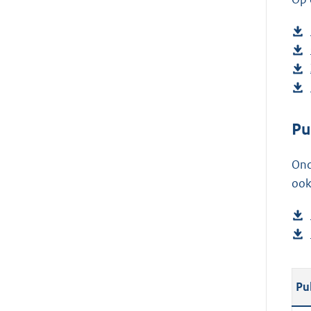
Pu
Ond
ook
Pu