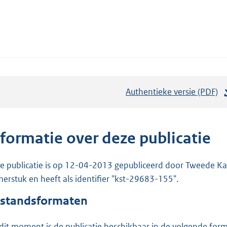
Authentieke versie (PDF)
b
e
s
t
nformatie over deze publicatie
a
n
e publicatie is op 12-04-2013 gepubliceerd door Tweede Kam
d
erstuk en heeft als identifier "kst-29683-155".
s
standsformaten
g
r
dit moment is de publicatie beschikbaar in de volgende for