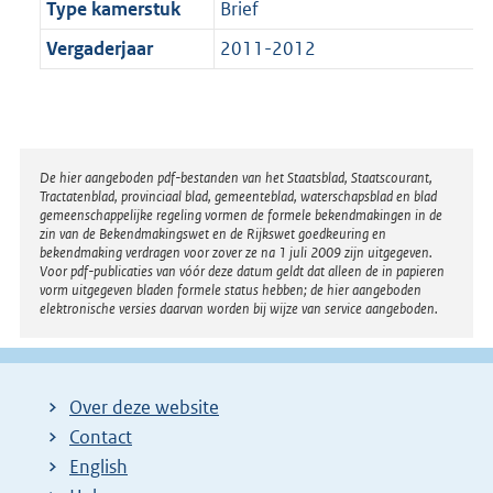
Type kamerstuk
Brief
Vergaderjaar
2011-2012
Disclaimer
De hier aangeboden pdf-bestanden van het Staatsblad, Staatscourant,
Tractatenblad, provinciaal blad, gemeenteblad, waterschapsblad en blad
gemeenschappelijke regeling vormen de formele bekendmakingen in de
zin van de Bekendmakingswet en de Rijkswet goedkeuring en
bekendmaking verdragen voor zover ze na 1 juli 2009 zijn uitgegeven.
Voor pdf-publicaties van vóór deze datum geldt dat alleen de in papieren
vorm uitgegeven bladen formele status hebben; de hier aangeboden
elektronische versies daarvan worden bij wijze van service aangeboden.
Over deze website
Contact
English