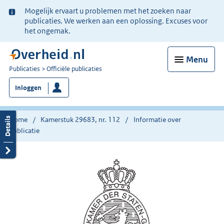
Ter
Mogelijk ervaart u problemen met het zoeken naar
informatie:
publicaties. We werken aan een oplossing. Excuses voor
het ongemak.
Menu
U
Publicaties
Officiële publicaties
bent
Inloggen
nu
hier:
Home
Kamerstuk 29683, nr. 112
Informatie over
publicatie