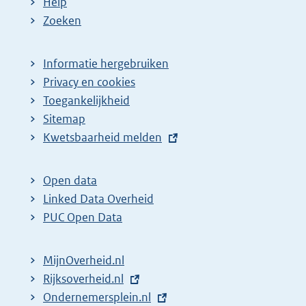
Help
Zoeken
Informatie hergebruiken
Privacy en cookies
Toegankelijkheid
Sitemap
E
Kwetsbaarheid melden
x
t
Open data
e
Linked Data Overheid
r
PUC Open Data
n
e
MijnOverheid.nl
l
E
Rijksoverheid.nl
i
x
E
Ondernemersplein.nl
n