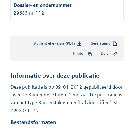
29683 nr. 112
Authentieke versie (PDF)
b
Gerelateerd
e
Printen
Delen
s
t
a
n
Informatie over deze publicatie
d
s
Deze publicatie is op 09-01-2012 gepubliceerd door
g
Tweede Kamer der Staten-Generaal. De publicatie is
r
van het type Kamerstuk en heeft als identifier "kst-
o
29683-112".
o
t
Bestandsformaten
t
e