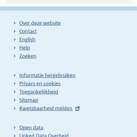
Over deze website
Contact
English
Help
Zoeken
Informatie hergebruiken
Privacy en cookies
Toegankelijkheid
Sitemap
E
Kwetsbaarheid melden
x
t
Open data
e
Linked Data Overheid