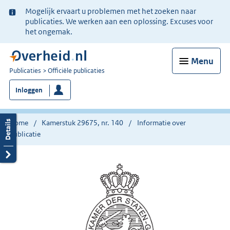
Ter
Mogelijk ervaart u problemen met het zoeken naar
informatie:
publicaties. We werken aan een oplossing. Excuses voor
het ongemak.
Menu
U
Publicaties
Officiële publicaties
bent
Inloggen
nu
hier:
Home
Kamerstuk 29675, nr. 140
Informatie over
publicatie