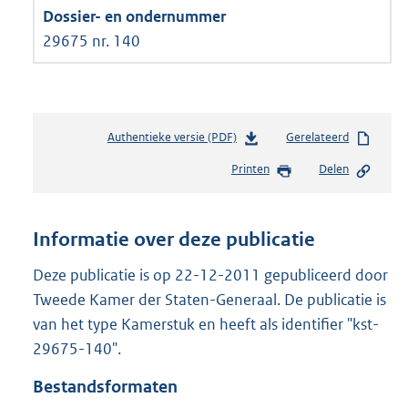
29675 nr. 140
Authentieke versie (PDF)
b
Gerelateerd
e
Printen
Delen
s
t
a
n
Informatie over deze publicatie
d
s
Deze publicatie is op 22-12-2011 gepubliceerd door
g
Tweede Kamer der Staten-Generaal. De publicatie is
r
van het type Kamerstuk en heeft als identifier "kst-
o
29675-140".
o
t
Bestandsformaten
t
e