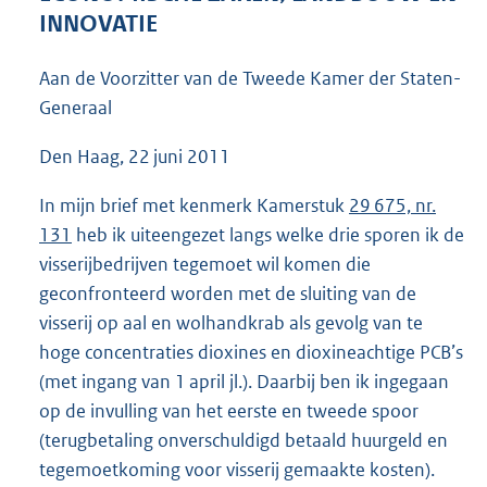
4
INNOVATIE
2
K
Aan de Voorzitter van de Tweede Kamer der Staten-
b
Generaal
Den Haag, 22 juni 2011
In mijn brief met kenmerk Kamerstuk
29 675, nr.
131
heb ik uiteengezet langs welke drie sporen ik de
visserijbedrijven tegemoet wil komen die
geconfronteerd worden met de sluiting van de
visserij op aal en wolhandkrab als gevolg van te
hoge concentraties dioxines en dioxineachtige PCB’s
(met ingang van 1 april jl.). Daarbij ben ik ingegaan
op de invulling van het eerste en tweede spoor
(terugbetaling onverschuldigd betaald huurgeld en
tegemoetkoming voor visserij gemaakte kosten).