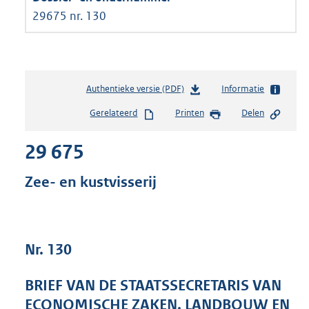
29675 nr. 130
Authentieke versie (PDF)
b
Informatie
e
Gerelateerd
Printen
Delen
s
t
29 675
a
n
d
Zee- en kustvisserij
s
g
r
o
Nr. 130
o
t
t
BRIEF VAN DE STAATSSECRETARIS VAN
e
ECONOMISCHE ZAKEN, LANDBOUW EN
: