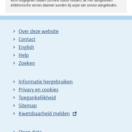
vorm uitgegeven bladen formele status hebben; de hier aangeboden
elektronische versies daarvan worden bij wijze van service aangeboden.
Over deze website
Contact
English
Help
Zoeken
Informatie hergebruiken
Privacy en cookies
Toegankelijkheid
Sitemap
E
Kwetsbaarheid melden
x
t