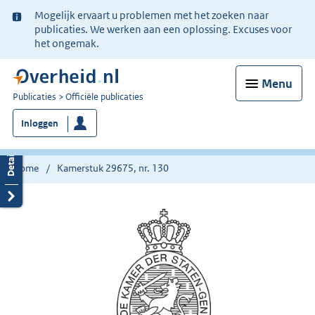
Ter
Mogelijk ervaart u problemen met het zoeken naar
informatie:
publicaties. We werken aan een oplossing. Excuses voor
het ongemak.
Menu
U
Publicaties
Officiële publicaties
bent
Inloggen
nu
hier:
Home
Kamerstuk 29675, nr. 130