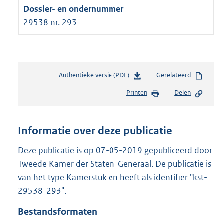
29538 nr. 293
Authentieke versie (PDF)
b
Gerelateerd
e
Printen
Delen
s
t
a
n
Informatie over deze publicatie
d
s
Deze publicatie is op 07-05-2019 gepubliceerd door
g
Tweede Kamer der Staten-Generaal. De publicatie is
r
van het type Kamerstuk en heeft als identifier "kst-
o
29538-293".
o
t
Bestandsformaten
t
e