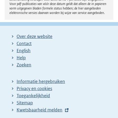
Voor pdf-publicaties van vóór deze datum geldt dat alleen de in papieren
vorm uitgegeven bladen formele status hebben; de hier aangeboden
elektronische versies daarvan worden bij wijze van service aangeboden.
Over deze website
Contact
English
Help
Zoeken
Informatie hergebruiken
Privacy en cookies
Toegankelijkheid
Sitemap
E
Kwetsbaarheid melden
x