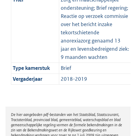
ondersteuning; Brief regering;
Reactie op verzoek commissie
over het bericht inzake
tekortschietende
anorexiazorg genaamd 13
jaar en levensbedreigend ziek:
9 maanden wachten
Type kamerstuk
Brief
Vergaderjaar
2018-2019
Disclaimer
De hier aangeboden pdf-bestanden van het Staatsblad, Staatscourant,
Tractatenblad, provinciaal blad, gemeenteblad, waterschapsblad en blad
gemeenschappelijke regeling vormen de formele bekendmakingen in de
zin van de Bekendmakingswet en de Rijkswet goedkeuring en
bekendmaking verdragen voor zover ze na 1 juli 2009 zijn uitgegeven.