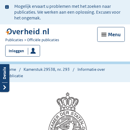
Ter
Mogelijk ervaart u problemen met het zoeken naar
informatie:
publicaties. We werken aan een oplossing. Excuses voor
het ongemak.
Menu
U
Publicaties
Officiële publicaties
bent
Inloggen
nu
hier:
Home
Kamerstuk 29538, nr. 293
Informatie over
publicatie