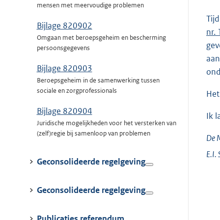
mensen met meervoudige problemen
Tij
Bijlage 820902
nr.
Omgaan met beroepsgeheim en bescherming
gev
persoonsgegevens
aan
Bijlage 820903
ond
Beroepsgeheim in de samenwerking tussen
sociale en zorgprofessionals
Het
Bijlage 820904
Ik 
Juridische mogelijkheden voor het versterken van
(zelf)regie bij samenloop van problemen
De M
E.I.
Geconsolideerde regelgeving
Geconsolideerde regelgeving
Publicaties referendum