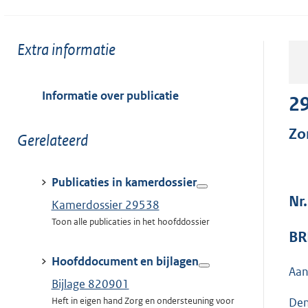
Toon
Extra informatie
meer
van:
Informatie over publicatie
2
Zo
Toon
Gerelateerd
meer
van:
Publicaties in kamerdossier
Nr
Kamerdossier 29538
Toon alle publicaties in het hoofddossier
BR
Hoofddocument en bijlagen
Aan
Bijlage 820901
Heft in eigen hand Zorg en ondersteuning voor
Den