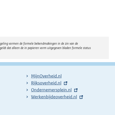
regeling vormen de formele bekendmakingen in de zin van de
eldt dat alleen de in papieren vorm uitgegeven bladen formele status
MijnOverheid.nl
E
Rijksoverheid.nl
x
E
Ondernemersplein.nl
t
x
E
Werkenbijdeoverheid.nl
e
t
x
r
e
t