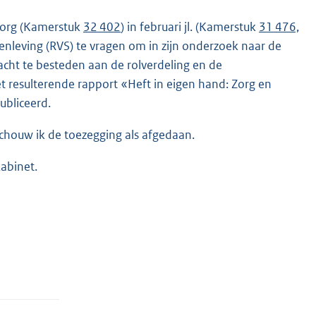
 zorg (Kamerstuk
32 402
) in februari jl. (Kamerstuk
31 476,
nleving (RVS) te vragen om in zijn onderzoek naar de
cht te besteden aan de rolverdeling en de
t resulterende rapport «Heft in eigen hand: Zorg en
bliceerd.
chouw ik de toezegging als afgedaan.
kabinet.