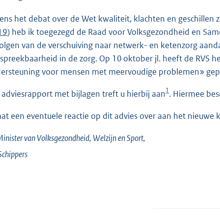
e
dens het debat over de Wet kwaliteit, klachten en geschillen
:
 19
) heb ik toegezegd de Raad voor Volksgezondheid en Same
3
olgen van de verschuiving naar netwerk- en ketenzorg aanda
7
spreekbaarheid in de zorg. Op 10 oktober jl. heeft de RVS he
K
ersteuning voor mensen met meervoudige problemen» gepu
b
1
 adviesrapport met bijlagen treft u hierbij aan
. Hiermee bes
laat een eventuele reactie op dit advies over aan het nieuwe 
inister van Volksgezondheid, Welzijn en Sport,
Schippers