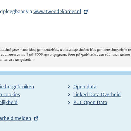
dpleegbaar via
E
www.tweedekamer.nl
x
t
e
r
atenblad, provinciaal blad, gemeenteblad, waterschapsblad en blad gemeenschappelijke 
n
 zover ze na 1 juli 2009 zijn uitgegeven. Voor pdf-publicaties van vóór deze datum g
e
van service aangeboden.
l
i
n
ie hergebruiken
Open data
k
en cookies
Linked Data Overheid
:
lijkheid
PUC Open Data
arheid melden