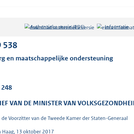
Authentieke versie (PDF)
b
Informatie
e
s
9 538
t
rg en maatschappelijke ondersteuning
a
n
d
s
. 248
g
r
IEF VAN DE MINISTER VAN VOLKSGEZONDHEI
o
o
 de Voorzitter van de Tweede Kamer der Staten-Generaal
t
 Haag, 13 oktober 2017
t