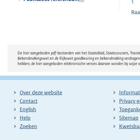
1
Raa
De hier aangeboden pdf-bestanden van het Staatsblad, Staatscourant, Tract
Disclaimer
Bekendmakingswet en de Rijkswet goedkeuring en bekendmaking verdragen voor
hebben; de hier aangeboden elektronische versies daarvan worden bij wijze 
Over deze website
Informat
Contact
Privacy 
English
Toeganke
Help
Sitemap
Zoeken
E
Kwetsba
x