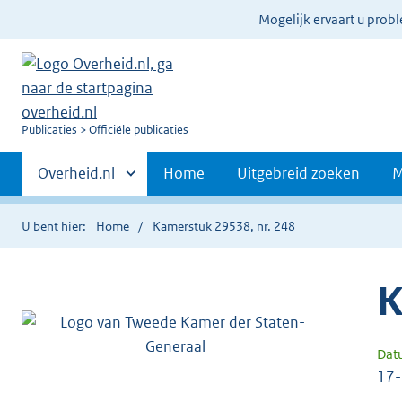
Ter
Mogelijk ervaart u prob
informatie:
U
Publicaties
Officiële publicaties
bent
Primaire
nu
Andere
Overheid.nl
Home
Uitgebreid zoeken
M
hier:
sites
navigatie
binnen
U bent hier:
Home
Kamerstuk 29538, nr. 248
K
Dat
17-