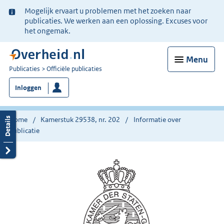
Ter
Mogelijk ervaart u problemen met het zoeken naar
informatie:
publicaties. We werken aan een oplossing. Excuses voor
het ongemak.
Menu
U
Publicaties
Officiële publicaties
bent
Inloggen
nu
hier:
Home
Kamerstuk 29538, nr. 202
Informatie over
publicatie