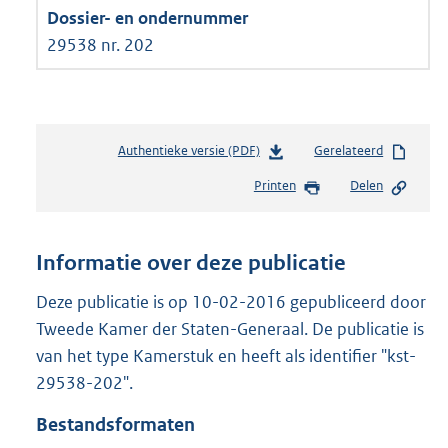
29538 nr. 202
Authentieke versie (PDF)
b
Gerelateerd
e
Printen
Delen
s
t
a
n
Informatie over deze publicatie
d
s
Deze publicatie is op 10-02-2016 gepubliceerd door
g
Tweede Kamer der Staten-Generaal. De publicatie is
r
van het type Kamerstuk en heeft als identifier "kst-
o
29538-202".
o
t
Bestandsformaten
t
e