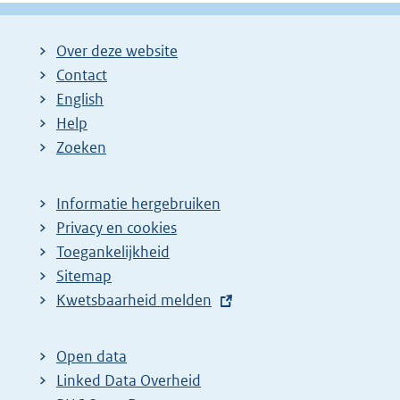
Over deze website
Contact
English
Help
Zoeken
Informatie hergebruiken
Privacy en cookies
Toegankelijkheid
Sitemap
E
Kwetsbaarheid melden
x
t
Open data
e
Linked Data Overheid
r