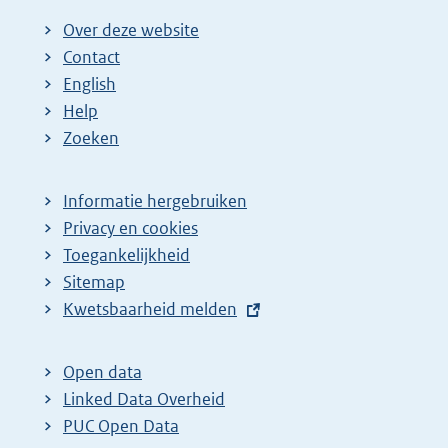
Over deze website
Contact
English
Help
Zoeken
Informatie hergebruiken
Privacy en cookies
Toegankelijkheid
Sitemap
E
Kwetsbaarheid melden
x
t
Open data
e
Linked Data Overheid
r
PUC Open Data
n