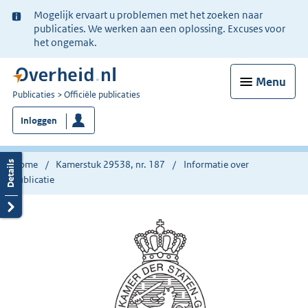
Ter
Mogelijk ervaart u problemen met het zoeken naar
informatie:
publicaties. We werken aan een oplossing. Excuses voor
het ongemak.
Menu
U
Publicaties
Officiële publicaties
bent
Inloggen
nu
hier:
Home
Kamerstuk 29538, nr. 187
Informatie over
publicatie