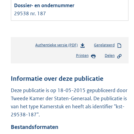
29538 nr. 187
Authentieke versie (PDF)
b
Gerelateerd
e
Printen
Delen
s
t
a
n
Informatie over deze publicatie
d
s
Deze publicatie is op 18-05-2015 gepubliceerd door
g
Tweede Kamer der Staten-Generaal. De publicatie is
r
van het type Kamerstuk en heeft als identifier "kst-
o
29538-187".
o
t
Bestandsformaten
t
e