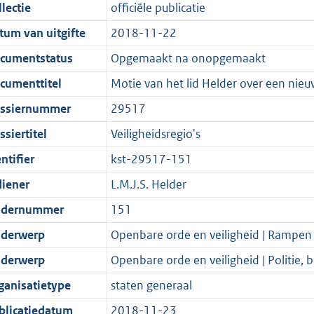
t
a
c
i
:
e
t
t
lectie
officiële publicatie
d
n
i
t
a
c
3
:
e
t
tum van uitgifte
2018-11-22
s
d
e
i
t
a
5
7
:
e
g
s
i
e
i
t
K
K
3
:
cumentstatus
Opgemaakt na onopgemaakt
r
g
n
i
e
i
b
b
K
2
cumenttitel
Motie van het lid Helder over een nie
o
r
f
n
i
e
b
K
ssiernummer
29517
o
o
o
f
n
i
b
t
o
r
o
f
n
siertitel
Veiligheidsregio's
t
t
m
r
o
f
ntifier
kst-29517-151
e
t
a
m
r
o
diener
L.M.J.S. Helder
:
e
a
a
m
r
2
:
t
a
a
m
dernummer
151
K
2
t
a
a
derwerp
Openbare orde en veiligheid | Rampen
b
K
t
a
derwerp
Openbare orde en veiligheid | Politie,
b
t
ganisatietype
staten generaal
blicatiedatum
2018-11-23