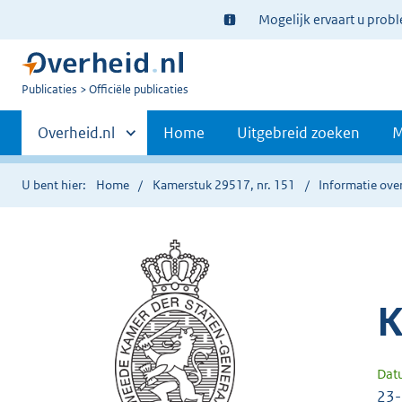
Ter
Mogelijk ervaart u prob
informatie:
U
Publicaties
Officiële publicaties
bent
Primaire
nu
Andere
Overheid.nl
Home
Uitgebreid zoeken
M
hier:
sites
navigatie
binnen
U bent hier:
Home
Kamerstuk 29517, nr. 151
Informatie over
K
Dat
23-