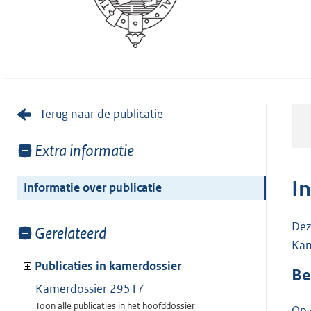
Terug naar de publicatie
Toon
Extra informatie
meer
van:
I
Informatie over publicatie
Dez
Toon
Gerelateerd
Kam
meer
van:
Publicaties in kamerdossier
Be
Kamerdossier 29517
Toon alle publicaties in het hoofddossier
Op 