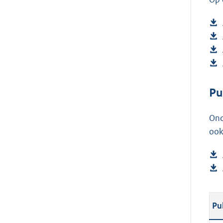
Pu
Ond
ook
Pu