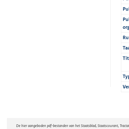
Pu
Pu
or
Ru
Ta
Tit
Ty
Ve
De hier aangeboden pdf-bestanden van het Staatsblad, Staatscourant, Tract
Disclaimer