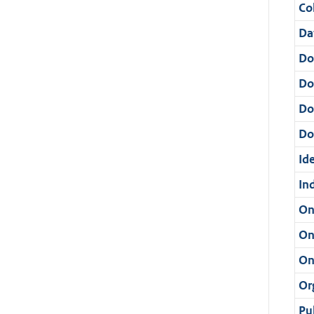
Col
Da
Do
Do
Do
Dos
Ide
In
On
On
On
Or
Pu