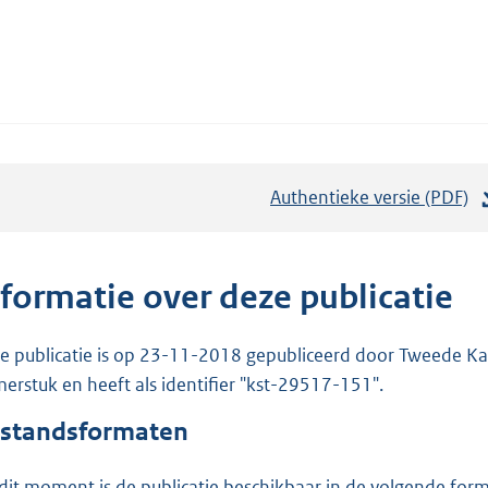
Authentieke versie (PDF)
b
e
s
t
nformatie over deze publicatie
a
n
e publicatie is op 23-11-2018 gepubliceerd door Tweede Kam
d
erstuk en heeft als identifier "kst-29517-151".
s
standsformaten
g
r
dit moment is de publicatie beschikbaar in de volgende for