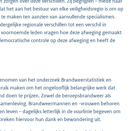
 zorgen over deze verschillen. Zij begrijpen – mede naar
 het aan het bestuur van elke veiligheidsregio is om op
es te maken ten aanzien van aanvullende specialismen.
rgelijke regionale verschillen tot een verschil in
De voornoemde leden vragen hoe deze afweging gemaakt
er democratische controle op deze afweging en heeft de
sgenomen van het onderzoek Brandweerstatistiek en
bruik maken om het ongelooflijk belangrijke werk dat
 doen te prijzen. Zowel de beroepsbrandweer als
ze samenleving. Brandweermannen en -vrouwen behoren
n leven – dagelijks letterlijk in de vuurlinie begeven om
spreken hiervoor hun dank en bewondering uit.