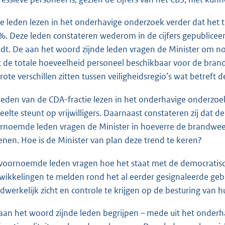
e leden lezen in het onderhavige onderzoek verder dat het 
%. Deze leden constateren wederom in de cijfers gepublicee
dt. De aan het woord zijnde leden vragen de Minister om nogm
 de totale hoeveelheid personeel beschikbaar voor de brandw
grote verschillen zitten tussen veiligheidsregio’s wat betreft 
leden van de CDA-fractie lezen in het onderhavige onderzo
eelte steunt op vrijwilligers. Daarnaast constateren zij dat de
rnoemde leden vragen de Minister in hoeverre de brandweer
enen. Hoe is de Minister van plan deze trend te keren?
voornoemde leden vragen hoe het staat met de democratisch
wikkelingen te melden rond het al eerder gesignaleerde g
dwerkelijk zicht en controle te krijgen op de besturing van
aan het woord zijnde leden begrijpen – mede uit het onderhav