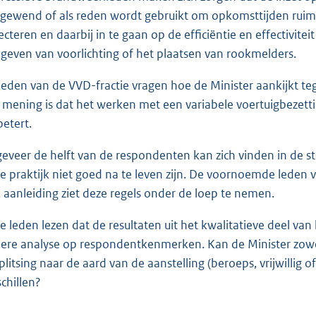
gewend of als reden wordt gebruikt om opkomsttijden ruime
lecteren en daarbij in te gaan op de efficiëntie en effectivit
 geven van voorlichting of het plaatsen van rookmelders.
leden van de VVD-fractie vragen hoe de Minister aankijkt 
 mening is dat het werken met een variabele voertuigbezett
betert.
eveer de helft van de respondenten kan zich vinden in de ste
de praktijk niet goed na te leven zijn. De voornoemde leden v
 aanleiding ziet deze regels onder de loep te nemen.
e leden lezen dat de resultaten uit het kwalitatieve deel v
ere analyse op respondentkenmerken. Kan de Minister zowel 
splitsing naar de aard van de aanstelling (beroeps, vrijwillig
schillen?