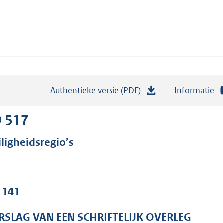
Authentieke versie (PDF)
b
Informatie
e
s
9 517
t
iligheidsregio’s
a
n
d
s
. 141
g
r
RSLAG VAN EEN SCHRIFTELIJK OVERLEG