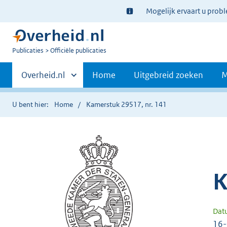
Ter
Mogelijk ervaart u prob
informatie:
U
Publicaties
Officiële publicaties
bent
Primaire
nu
Andere
Overheid.nl
Home
Uitgebreid zoeken
M
hier:
sites
navigatie
binnen
U bent hier:
Home
Kamerstuk 29517, nr. 141
K
Dat
16-