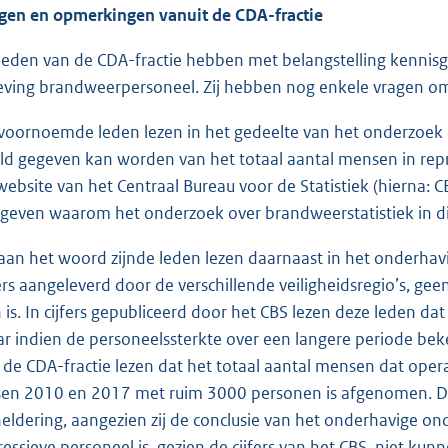
gen en opmerkingen vanuit de CDA-fractie
leden van de CDA-fractie hebben met belangstelling kenni
eving brandweerpersoneel. Zij hebben nog enkele vragen om
voornoemde leden lezen in het gedeelte van het onderzoek o
ld gegeven kan worden van het totaal aantal mensen in repr
website van het Centraal Bureau voor de Statistiek (hierna: C
geven waarom het onderzoek over brandweerstatistiek in die
aan het woord zijnde leden lezen daarnaast in het onderhav
fers aangeleverd door de verschillende veiligheidsregio’s, gee
n is. In cijfers gepubliceerd door het CBS lezen deze leden d
r indien de personeelssterkte over een langere periode bek
 de CDA-fractie lezen dat het totaal aantal mensen dat oper
sen 2010 en 2017 met ruim 3000 personen is afgenomen. D
eldering, aangezien zij de conclusie van het onderhavige on
ressieve personeel is, gezien de cijfers van het CBS, niet ku