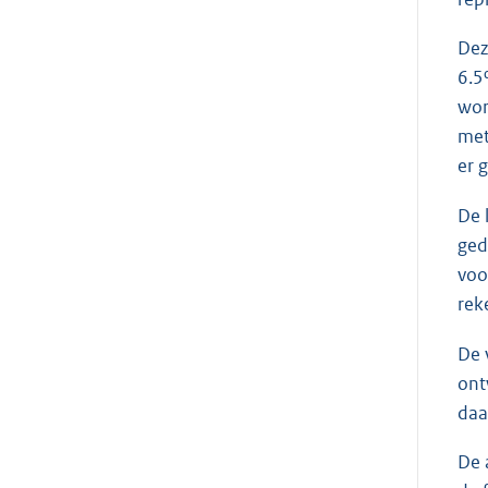
Dez
6.5
wor
met
er 
De 
ged
voo
rek
De 
ont
daa
De 