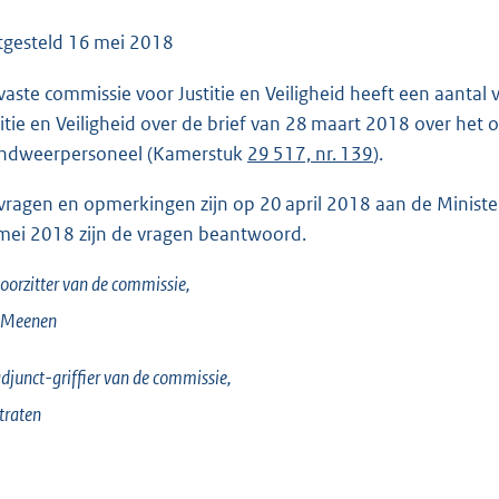
o
o
tgesteld
16 mei 2018
t
vaste commissie voor Justitie en Veiligheid heeft een aanta
t
titie en Veiligheid over de brief van 28 maart 2018 over het
e
ndweerpersoneel (Kamerstuk
29 517, nr. 139
).
:
8
vragen en opmerkingen zijn op 20 april 2018 aan de Minister v
8
mei 2018 zijn de vragen beantwoord.
K
b
oorzitter van de commissie,
 Meenen
djunct-griffier van de commissie,
traten