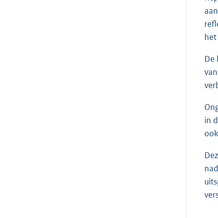
aan
ref
het
De 
van
ver
Ong
in 
ook
Dez
nad
uit
ver