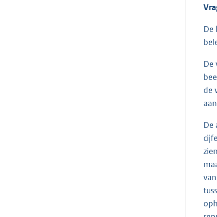
Vra
De 
bel
De 
bee
de 
aan
De 
cij
zie
maa
van
tus
oph
rep