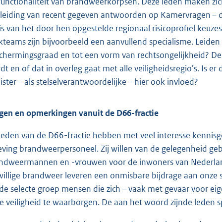
functionaliteit van brandweerkorpsen. Deze leden maken zich
leiding van recent gegeven antwoorden op Kamervragen – dat
is van het door hen opgestelde regionaal risicoprofiel keuz
kteams zijn bijvoorbeeld een aanvullend specialisme. Leiden de
chermingsgraad en tot een vorm van rechtsongelijkheid? 
dt en of dat in overleg gaat met alle veiligheidsregio’s. Is 
ister – als stelselverantwoordelijke – hier ook invloed?
gen en opmerkingen vanuit de D66-fractie
leden van de D66-fractie hebben met veel interesse kenni
eving brandweerpersoneel. Zij willen van de gelegenheid ge
ndweermannen en -vrouwen voor de inwoners van Nederland
jwillige brandweer leveren een onmisbare bijdrage aan on
 de selecte groep mensen die zich – vaak met gevaar voor eige
e veiligheid te waarborgen. De aan het woord zijnde leden 