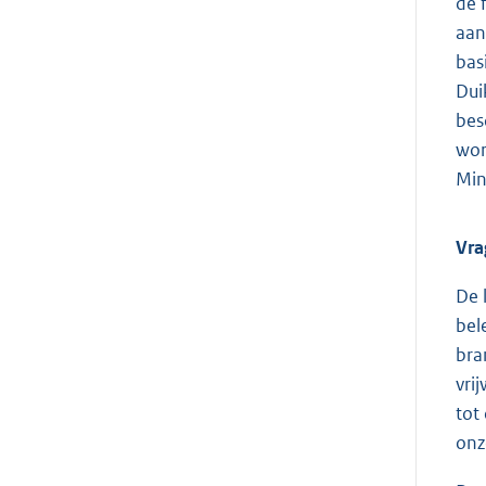
de 
aan
bas
Dui
bes
wor
Min
Vra
De 
bel
bra
vri
tot
onz