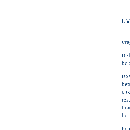
I. 
Vra
De 
bel
De 
bet
uit
res
bra
bel
Rep