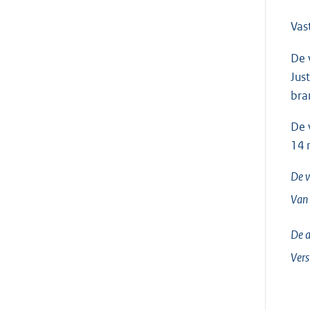
Vas
De 
Jus
bra
De 
14 
De v
Van
De a
Vers