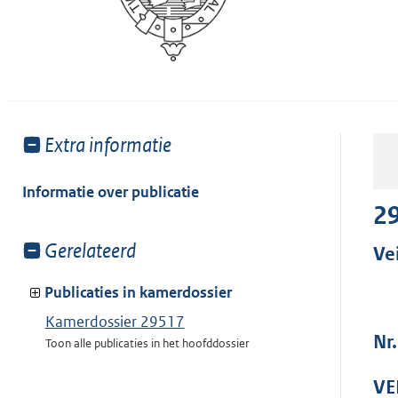
Toon
Extra informatie
meer
van:
Informatie over publicatie
2
Toon
Gerelateerd
Ve
meer
van:
Publicaties in kamerdossier
Kamerdossier 29517
Nr
Toon alle publicaties in het hoofddossier
VE