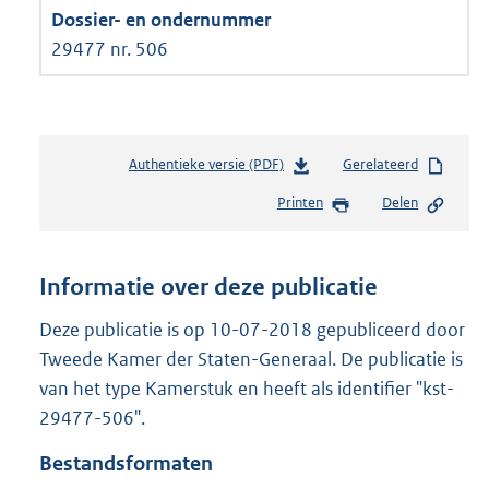
29477 nr. 506
Authentieke versie (PDF)
b
Gerelateerd
e
Printen
Delen
s
t
a
n
Informatie over deze publicatie
d
s
Deze publicatie is op 10-07-2018 gepubliceerd door
g
Tweede Kamer der Staten-Generaal. De publicatie is
r
van het type Kamerstuk en heeft als identifier "kst-
o
29477-506".
o
t
Bestandsformaten
t
e