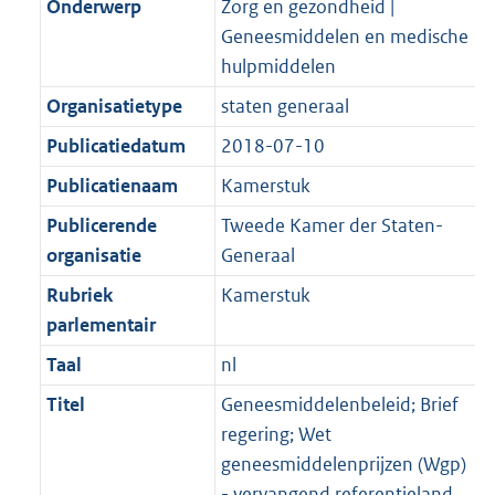
Onderwerp
Zorg en gezondheid |
Geneesmiddelen en medische
hulpmiddelen
Organisatietype
staten generaal
Publicatiedatum
2018-07-10
Publicatienaam
Kamerstuk
Publicerende
Tweede Kamer der Staten-
organisatie
Generaal
Rubriek
Kamerstuk
parlementair
Taal
nl
Titel
Geneesmiddelenbeleid; Brief
regering; Wet
geneesmiddelenprijzen (Wgp)
- vervangend referentieland