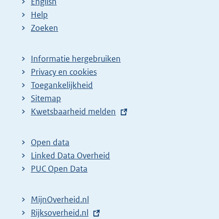
English
Help
Zoeken
Informatie hergebruiken
Privacy en cookies
Toegankelijkheid
Sitemap
E
Kwetsbaarheid melden
x
t
Open data
e
Linked Data Overheid
r
PUC Open Data
n
e
MijnOverheid.nl
l
E
Rijksoverheid.nl
i