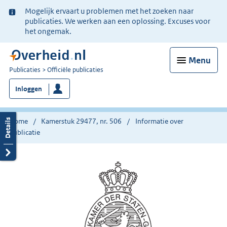
Ter
Mogelijk ervaart u problemen met het zoeken naar
informatie:
publicaties. We werken aan een oplossing. Excuses voor
het ongemak.
Menu
U
Publicaties
Officiële publicaties
bent
Inloggen
nu
hier:
Home
Kamerstuk 29477, nr. 506
Informatie over
publicatie