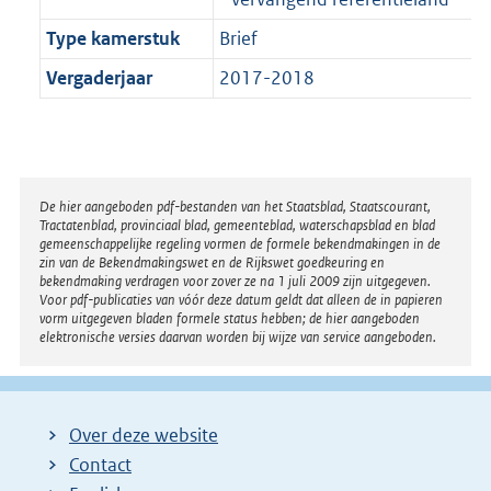
Type kamerstuk
Brief
Vergaderjaar
2017-2018
Disclaimer
De hier aangeboden pdf-bestanden van het Staatsblad, Staatscourant,
Tractatenblad, provinciaal blad, gemeenteblad, waterschapsblad en blad
gemeenschappelijke regeling vormen de formele bekendmakingen in de
zin van de Bekendmakingswet en de Rijkswet goedkeuring en
bekendmaking verdragen voor zover ze na 1 juli 2009 zijn uitgegeven.
Voor pdf-publicaties van vóór deze datum geldt dat alleen de in papieren
vorm uitgegeven bladen formele status hebben; de hier aangeboden
elektronische versies daarvan worden bij wijze van service aangeboden.
Over deze website
Contact