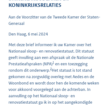
7
KONINKRIJKSRELATIES
4
K
Aan de Voorzitter van de Tweede Kamer der Staten-
b
Generaal
Den Haag, 6 mei 2024
Met deze brief informeer ik uw Kamer over het
Nationaal sloop- en renovatiestatuut. Dit statuut
geeft invulling aan een afspraak uit de Nationale
1
Prestatieafspraken (NPA)
en een toezegging
2
rondom dit onderwerp.
Het statuut is tot stand
gekomen na zorgvuldig overleg met Aedes en de
Woonbond en wordt door hen de komende weken
voor akkoord voorgelegd aan de achterban. In
aanvulling op het Nationaal sloop- en
renovatiestatuut ga ik in op het aangekondigde