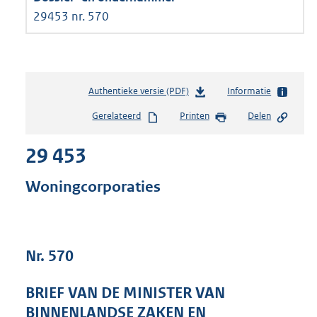
29453 nr. 570
Authentieke versie (PDF)
b
Informatie
e
Gerelateerd
Printen
Delen
s
t
29 453
a
n
d
Woningcorporaties
s
g
r
o
Nr. 570
o
t
t
BRIEF VAN DE MINISTER VAN
e
BINNENLANDSE ZAKEN EN
: