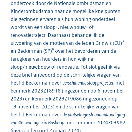
onderzoek door de Nationale ombudsman en
Kinderombudsman naar de mogelijke knelpunten
die gezinnen ervaren als hun woning onderdeel
wordt van een sloop-, nieuwbouw- of
renovatietraject. Daarnaast behandel ik de
3
uitvoering van de moties van de leden Grinwis (CU)
4
en Beckerman (SP)
over het bevorderen van de
terugkeer van huurders in hun wijk na
sloop/nieuwbouw of renovatie. Tot slot geef ik via
deze brief antwoord op de schriftelijke vragen van
het lid Beckerman over
verschillende sloopprojecten
met
kenmerk
2023Z18918
(ingezonden op 6 november
2023) en kenmerk
2023Z19086
(ingezonden op
13 november 2023) en de schriftelijke vragen van
het lid Beckerman over
de plotselinge sloopaankondiging
van 46 woningen in Boskoop
met kenmerk
2024Z03982
(ingezonden op 12 maart 2024).