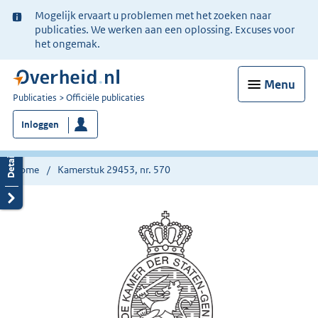
Ter
Mogelijk ervaart u problemen met het zoeken naar
informatie:
publicaties. We werken aan een oplossing. Excuses voor
het ongemak.
Menu
U
Publicaties
Officiële publicaties
bent
Inloggen
nu
hier:
Home
Kamerstuk 29453, nr. 570