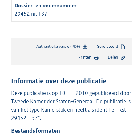
29452 nr. 137
Authentieke versie (PDF)
b
Gerelateerd
e
Printen
Delen
s
t
a
n
Informatie over deze publicatie
d
s
Deze publicatie is op 10-11-2010 gepubliceerd door
g
Tweede Kamer der Staten-Generaal. De publicatie is
r
van het type Kamerstuk en heeft als identifier "kst-
o
29452-137".
o
t
Bestandsformaten
t
e