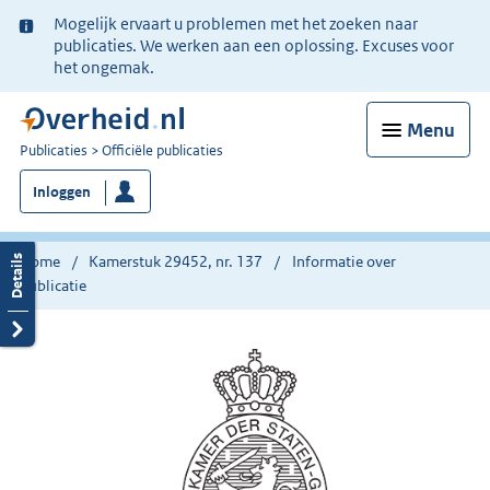
Ter
Mogelijk ervaart u problemen met het zoeken naar
informatie:
publicaties. We werken aan een oplossing. Excuses voor
het ongemak.
Menu
U
Publicaties
Officiële publicaties
bent
Inloggen
nu
hier:
Home
Kamerstuk 29452, nr. 137
Informatie over
publicatie