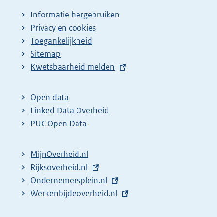
Informatie hergebruiken
Privacy en cookies
Toegankelijkheid
Sitemap
E
Kwetsbaarheid melden
x
t
Open data
e
Linked Data Overheid
r
PUC Open Data
n
e
MijnOverheid.nl
l
E
Rijksoverheid.nl
i
x
E
Ondernemersplein.nl
n
t
x
E
Werkenbijdeoverheid.nl
k
e
t
x
: