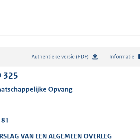
Authentieke versie (PDF)
b
Informatie
e
s
9 325
t
atschappelijke Opvang
a
n
d
s
 81
g
r
RSLAG VAN EEN ALGEMEEN OVERLEG