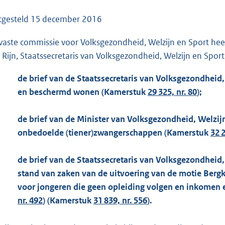
o
o
tgesteld
15 december 2016
t
vaste commissie voor Volksgezondheid, Welzijn en Sport he
t
 Rijn, Staatssecretaris van Volksgezondheid, Welzijn en Sport
e
:
de brief van de Staatssecretaris van Volksgezondheid,
1
en beschermd wonen (Kamerstuk
29 325, nr. 80
);
5
5
de brief van de Minister van Volksgezondheid, Welzij
K
onbedoelde (tiener)
zwangerschappen (Kamerstuk
32 2
b
de brief van de Staatssecretaris van Volksgezondheid
stand van zaken van de uitvoering van de motie Berg
voor jongeren die geen opleiding volgen en inkomen
nr. 492
) (Kamerstuk
31 839, nr. 556
).