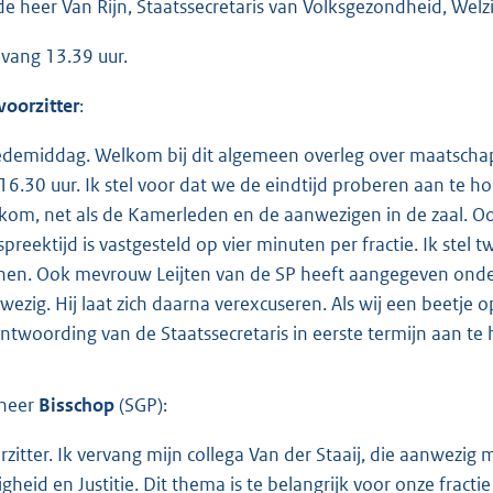
de heer Van Rijn, Staatssecretaris van Volksgezondheid, Welzi
vang 13.39 uur.
voorzitter
:
demiddag. Welkom bij dit algemeen overleg over maatschapp
 16.30 uur. Ik stel voor dat we de eindtijd proberen aan te
kom, net als de Kamerleden en de aanwezigen in de zaal. Ook
spreektijd is vastgesteld op vier minuten per fractie. Ik stel
nen. Ook mevrouw Leijten van de SP heeft aangegeven onderwe
wezig. Hij laat zich daarna verexcuseren. Als wij een beetje 
ntwoording van de Staatssecretaris in eerste termijn aan te 
heer
Bisschop
(SGP):
rzitter. Ik vervang mijn collega Van der Staaij, die aanwezig
ligheid en Justitie. Dit thema is te belangrijk voor onze frac