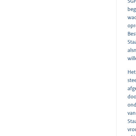
SGP
beg
wac
opr
Bes
Sta
als
wil
Het
ste
afg
doo
ond
van
Sta
vro