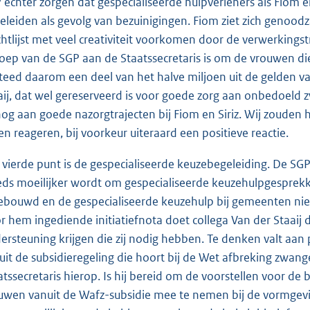
 echter zorgen dat gespecialiseerde hulpverleners als Fiom e
eleiden als gevolg van bezuinigingen. Fiom ziet zich genoodzaa
htlijst met veel creativiteit voorkomen door de verwerkings
oep van de SGP aan de Staatssecretaris is om de vrouwen die
teed daarom een deel van het halve miljoen uit de gelden 
aij, dat wel gereserveerd is voor goede zorg aan onbedoeld
nog aan goede nazorgtrajecten bij Fiom en Siriz. Wij zouden he
len reageren, bij voorkeur uiteraard een positieve reactie.
 vierde punt is de gespecialiseerde keuzebegeleiding. De S
eds moeilijker wordt om gespecialiseerde keuzehulpgesprekke
ebouwd en de gespecialiseerde keuzehulp bij gemeenten niet
r hem ingediende initiatiefnota doet collega Van der Staaij
ersteuning krijgen die zij nodig hebben. Te denken valt a
uit de subsidieregeling die hoort bij de Wet afbreking zwang
atssecretaris hierop. Is hij bereid om de voorstellen voor 
uwen vanuit de Wafz-subsidie mee te nemen bij de vormgeving