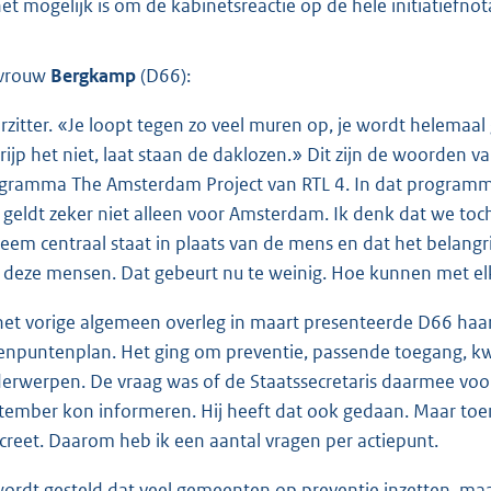
het mogelijk is om de kabinetsreactie op de hele initiatiefnot
vrouw
Bergkamp
(D66):
rzitter. «Je loopt tegen zo veel muren op, je wordt helemaal
rijp het niet, laat staan de daklozen.» Dit zijn de woorden 
gramma The Amsterdam Project van RTL 4. In dat programma i
 geldt zeker niet alleen voor Amsterdam. Ik denk dat we toc
teem centraal staat in plaats van de mens en dat het belangrij
 deze mensen. Dat gebeurt nu te weinig. Hoe kunnen met el
 het vorige algemeen overleg in maart presenteerde D66 haa
enpuntenplan. Het ging om preventie, passende toegang, kwal
erwerpen. De vraag was of de Staatssecretaris daarmee voo
tember kon informeren. Hij heeft dat ook gedaan. Maar toen i
creet. Daarom heb ik een aantal vragen per actiepunt.
wordt gesteld dat veel gemeenten op preventie inzetten, maar 