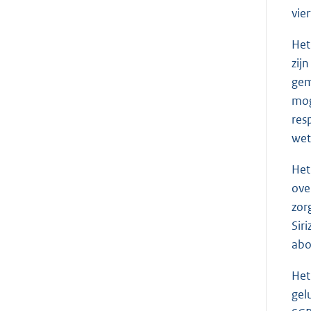
vie
Het
zij
gem
mog
res
wet
Het
ove
zor
Sir
abo
Het
gel