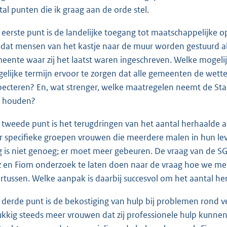
rtal punten die ik graag aan de orde stel.
 eerste punt is de landelijke toegang tot maatschappelijke 
n dat mensen van het kastje naar de muur worden gestuurd a
eente waar zij het laatst waren ingeschreven. Welke mogelij
elijke termijn ervoor te zorgen dat alle gemeenten de wettel
pecteren? En, wat strenger, welke maatregelen neemt de Sta
 houden?
 tweede punt is het terugdringen van het aantal herhaalde a
r specifieke groepen vrouwen die meerdere malen in hun lev
g is niet genoeg; er moet meer gebeuren. De vraag van de SGP
iz en Fiom onderzoek te laten doen naar de vraag hoe we me
rtussen. Welke aanpak is daarbij succesvol om het aantal he
 derde punt is de bekostiging van hulp bij problemen rond v
ukkig steeds meer vrouwen dat zij professionele hulp kunnen