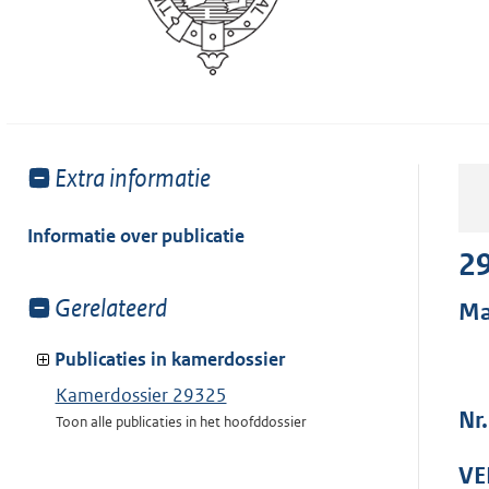
Toon
Extra informatie
meer
van:
Informatie over publicatie
2
Toon
Gerelateerd
Ma
meer
van:
Publicaties in kamerdossier
Kamerdossier 29325
Nr.
Toon alle publicaties in het hoofddossier
VE