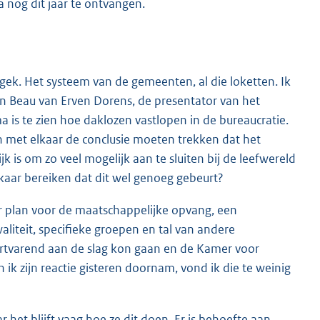
a nog dit jaar te ontvangen.
 gek. Het systeem van de gemeenten, al die loketten. Ik
van Beau van Erven Dorens, de presentator van het
s te zien hoe daklozen vastlopen in de bureaucratie.
h met elkaar de conclusie moeten trekken dat het
k is om zo veel mogelijk aan te sluiten bij de leefwereld
kaar bereiken dat dit wel genoeg gebeurt?
r plan voor de maatschappelijke opvang, een
iteit, specifieke groepen en tal van andere
rtvarend aan de slag kon gaan en de Kamer voor
k zijn reactie gisteren doornam, vond ik die te weinig
het blijft vaag hoe ze dit doen. Er is behoefte aan