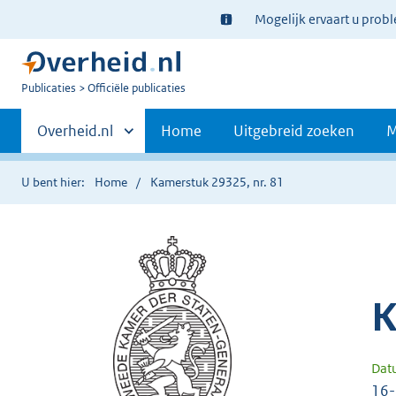
Ter
Mogelijk ervaart u prob
informatie:
U
Publicaties
Officiële publicaties
bent
Primaire
nu
Andere
Overheid.nl
Home
Uitgebreid zoeken
M
hier:
sites
navigatie
binnen
U bent hier:
Home
Kamerstuk 29325, nr. 81
K
Dat
16-