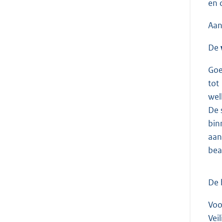
en 
Aan
De
Goe
tot
wel
De 
bin
aan
bea
De 
Voo
Vei