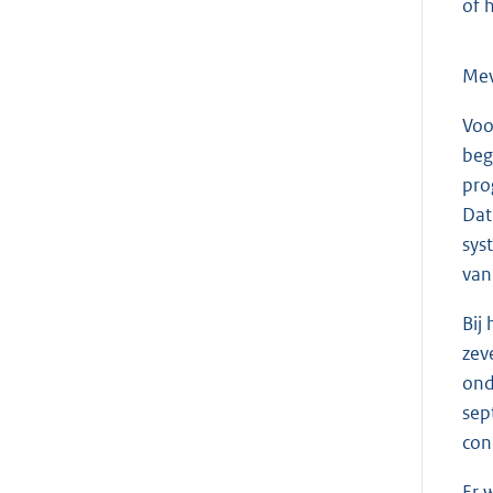
of 
Me
Voo
beg
pro
Dat
sys
van
Bij
zev
ond
sep
con
Er 