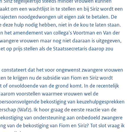
n Siriz tegelijkertijd steeds minder vrouwen kunnen
kt om een wachtlijst in te stellen en bij Siriz wordt een
trajecten noodgedwongen uit eigen zak te betalen. De
 deze hulp nodig hebben, niet in de kou te laten staan.
van het amendement van collega's Voortman en Van der
 zwangere vrouwen maar nog niet daaraan is uitgegeven,
t op prijs stellen als de Staatssecretaris daarop zou
GP constateert dat het voor ongewenst zwangere vrouwen
n te krijgen nu de subsidie van Fiom en Siriz wordt
 of onvoldoende van de grond komt. In de recentelijk
 daarom voor
stellen waarmee vrouwen wel de
an persoonsvolgende bekostiging van keuzehulpgesprekken
erschap (Wafz). Ik hoor graag de eerste reactie van de
de bekostiging van ondersteuning aan onbedoeld zwangere
 van de bekostiging van Fiom en Siriz? Tot slot vraag ik