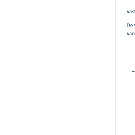
Vas
De 
Van
–
–
–