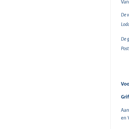
Van
De v
Lodd
De g
Post
Voo
Grif
Aan
en 