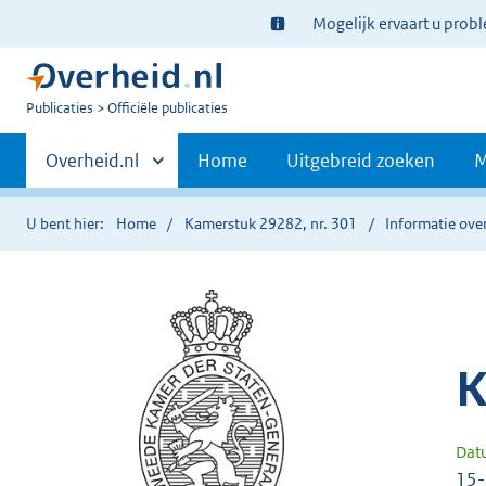
Ter
Mogelijk ervaart u prob
informatie:
U
Publicaties
Officiële publicaties
bent
Primaire
nu
Andere
Overheid.nl
Home
Uitgebreid zoeken
M
hier:
sites
navigatie
binnen
U bent hier:
Home
Kamerstuk 29282, nr. 301
Informatie over
K
Dat
15-