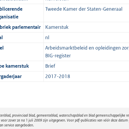
blicerende
Tweede Kamer der Staten-Generaal
ganisatie
briek parlementair
Kamerstuk
al
nl
el
Arbeidsmarktbeleid en opleidingen zorgs
BIG-register
pe kamerstuk
Brief
rgaderjaar
2017-2018
atenblad, provinciaal blad, gemeenteblad, waterschapsblad en blad gemeenschappelijke 
 zover ze na 1 juli 2009 zijn uitgegeven. Voor pdf-publicaties van vóór deze datum g
van service aangeboden.