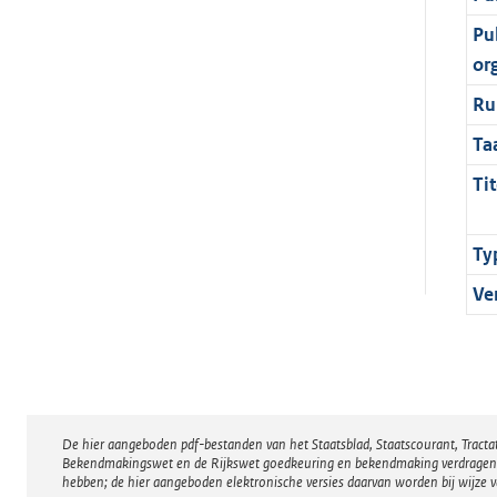
Pu
or
Ru
Ta
Tit
Ty
Ve
De hier aangeboden pdf-bestanden van het Staatsblad, Staatscourant, Tract
Disclaimer
Bekendmakingswet en de Rijkswet goedkeuring en bekendmaking verdragen voor
hebben; de hier aangeboden elektronische versies daarvan worden bij wijze 