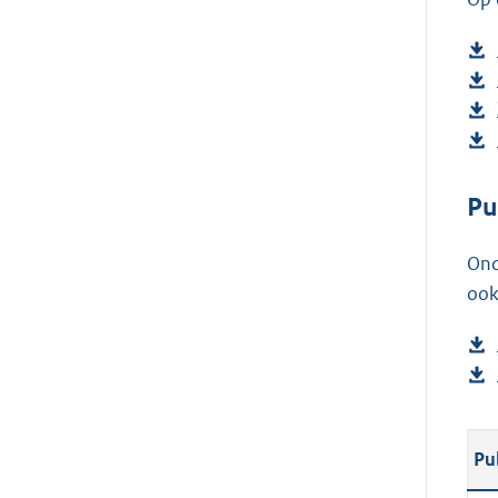
Pu
Ond
ook
Pu