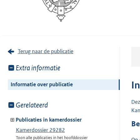
Terug naar de publicatie
Toon
Extra informatie
meer
van:
I
Informatie over publicatie
Dez
Toon
Gerelateerd
Kam
meer
van:
Publicaties in kamerdossier
Be
Kamerdossier 29282
Toon alle publicaties in het hoofddossier
Op 