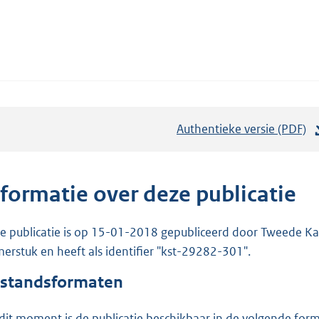
Authentieke versie (PDF)
b
e
s
t
nformatie over deze publicatie
a
n
e publicatie is op 15-01-2018 gepubliceerd door Tweede Kam
d
erstuk en heeft als identifier "kst-29282-301".
s
standsformaten
g
r
dit moment is de publicatie beschikbaar in de volgende for