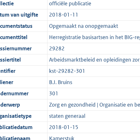
t
a
c
i
:
e
t
t
lectie
officiële publicatie
d
n
i
t
a
c
3
:
e
t
tum van uitgifte
2018-01-11
s
d
e
i
t
a
9
8
:
e
g
s
i
e
i
t
K
K
6
:
cumentstatus
Opgemaakt na onopgemaakt
r
g
n
i
e
i
b
b
K
4
cumenttitel
Herregistratie basisartsen in het BIG-re
o
r
f
n
i
e
b
K
ssiernummer
29282
o
o
o
f
n
i
b
t
o
r
o
f
n
siertitel
Arbeidsmarktbeleid en opleidingen zor
t
t
m
r
o
f
ntifier
kst-29282-301
e
t
a
m
r
o
diener
B.J. Bruins
:
e
a
a
m
r
2
:
t
a
a
m
dernummer
301
K
2
t
a
a
derwerp
Zorg en gezondheid | Organisatie en be
b
K
t
a
ganisatietype
staten generaal
b
t
blicatiedatum
2018-01-15
blicatienaam
Kamerstuk