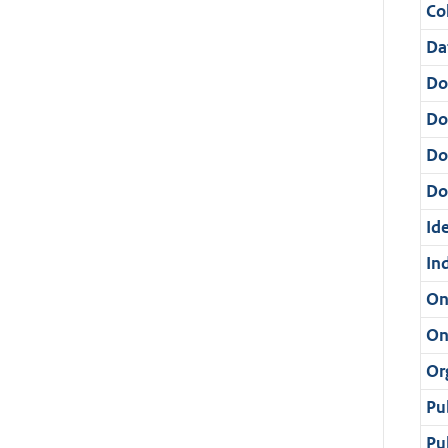
Col
Da
Do
Do
Do
Dos
Ide
In
On
On
Or
Pu
Pu