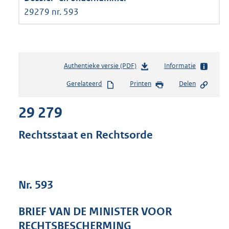
29279 nr. 593
Authentieke versie (PDF)
b
Informatie
e
Gerelateerd
Printen
Delen
s
t
29 279
a
n
d
Rechtsstaat en Rechtsorde
s
g
r
o
Nr. 593
o
t
t
BRIEF VAN DE MINISTER VOOR
e
RECHTSBESCHERMING
: