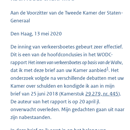
1
2
Aan de Voorzitter van de Tweede Kamer der Staten-
4
Generaal
K
b
Den Haag, 13 mei 2020
De inning van verkeersboetes gebeurt zeer effectief.
Dit is een van de hoofdconclusies in het WODC-
rapport
Het innen van verkeersboetes op basis van de Wahv
,
1
dat ik met deze brief aan uw Kamer aanbied
. Het
onderzoek volgde na verschillende debatten met uw
Kamer over schulden en kondigde ik aan in mijn
brief van 25 juni 2018 (Kamerstuk
29 279, nr. 445
).
De auteur van het rapport is op 20 april jl.
onverwacht overleden. Mijn gedachten gaan uit naar
zijn nabestaanden.