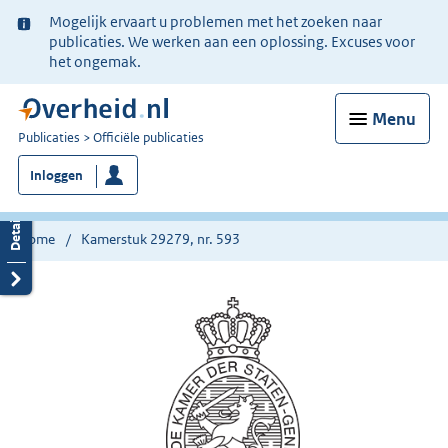
Ter
Mogelijk ervaart u problemen met het zoeken naar
informatie:
publicaties. We werken aan een oplossing. Excuses voor
het ongemak.
Menu
U
Publicaties
Officiële publicaties
bent
Inloggen
nu
hier:
Home
Kamerstuk 29279, nr. 593