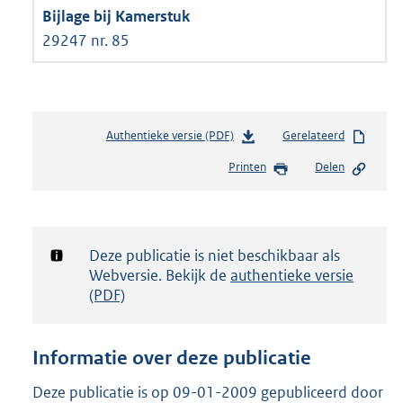
29247 nr. 85
Authentieke versie (PDF)
b
Gerelateerd
e
Printen
Delen
s
t
a
n
d
Notificatie:
Deze publicatie is niet beschikbaar als
s
Webversie. Bekijk de
authentieke versie
g
(PDF)
r
o
o
Informatie over deze publicatie
t
t
Deze publicatie is op 09-01-2009 gepubliceerd door
e