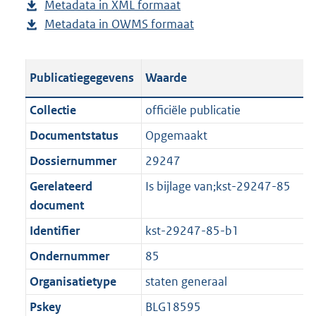
Metadata in XML formaat
b
u
p
r
g
Metadata in OWMS formaat
e
b
b
u
o
r
s
e
l
b
o
o
t
s
i
l
t
o
Publicatiegegevens
Waarde
a
t
c
i
t
t
n
a
a
c
e
t
Collectie
officiële publicatie
d
n
t
a
:
e
Documentstatus
Opgemaakt
s
d
i
t
1
:
g
s
Dossiernummer
29247
e
i
,
0
r
g
i
e
6
K
Gerelateerd
Is bijlage van;kst-29247-85
o
r
n
i
M
b
document
o
o
f
n
b
Identifier
kst-29247-85-b1
t
o
o
f
t
t
Ondernummer
85
r
o
e
t
m
r
Organisatietype
staten generaal
:
e
a
m
Pskey
BLG18595
1
: