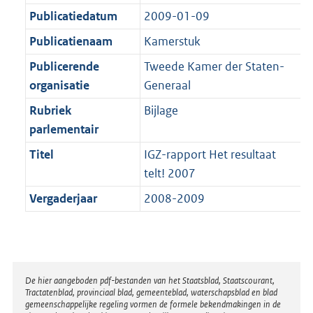
a
a
K
1
Publicatiedatum
2009-01-09
t
a
b
K
t
Publicatienaam
Kamerstuk
b
Publicerende
Tweede Kamer der Staten-
organisatie
Generaal
Rubriek
Bijlage
parlementair
Titel
IGZ-rapport Het resultaat
telt! 2007
Vergaderjaar
2008-2009
Disclaimer
De hier aangeboden pdf-bestanden van het Staatsblad, Staatscourant,
Tractatenblad, provinciaal blad, gemeenteblad, waterschapsblad en blad
gemeenschappelijke regeling vormen de formele bekendmakingen in de