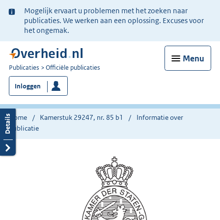
Ter
Mogelijk ervaart u problemen met het zoeken naar
informatie:
publicaties. We werken aan een oplossing. Excuses voor
het ongemak.
Menu
U
Publicaties
Officiële publicaties
bent
Inloggen
nu
hier:
Home
Kamerstuk 29247, nr. 85 b1
Informatie over
publicatie