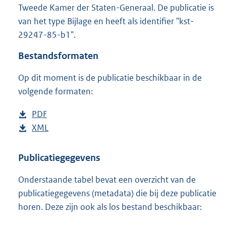
Tweede Kamer der Staten-Generaal. De publicatie is
:
1
van het type Bijlage en heeft als identifier "kst-
,
29247-85-b1".
6
M
Bestandsformaten
b
Op dit moment is de publicatie beschikbaar in de
volgende formaten:
D
PDF
b
o
D
XML
e
b
w
o
s
e
n
w
t
s
Publicatiegegevens
l
n
a
t
Onderstaande tabel bevat een overzicht van de
o
l
n
a
publicatiegegevens (metadata) die bij deze publicatie
a
o
d
n
horen. Deze zijn ook als los bestand beschikbaar:
d
a
s
d
p
d
g
s