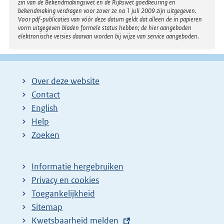
zin van de Bekendmakingswet en de Rijkswet goedkeuring en
bekendmaking verdragen voor zover ze na 1 juli 2009 zijn uitgegeven.
Voor pdf-publicaties van vóór deze datum geldt dat alleen de in papieren
vorm uitgegeven bladen formele status hebben; de hier aangeboden
elektronische versies daarvan worden bij wijze van service aangeboden.
Over deze website
Contact
English
Help
Zoeken
Informatie hergebruiken
Privacy en cookies
Toegankelijkheid
Sitemap
E
Kwetsbaarheid melden