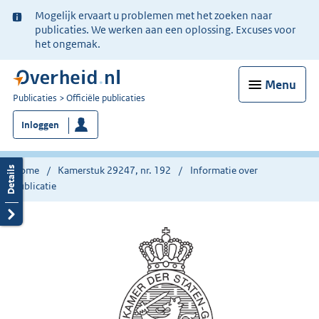
Ter
Mogelijk ervaart u problemen met het zoeken naar
informatie:
publicaties. We werken aan een oplossing. Excuses voor
het ongemak.
Menu
U
Publicaties
Officiële publicaties
bent
Inloggen
nu
hier:
Home
Kamerstuk 29247, nr. 192
Informatie over
publicatie