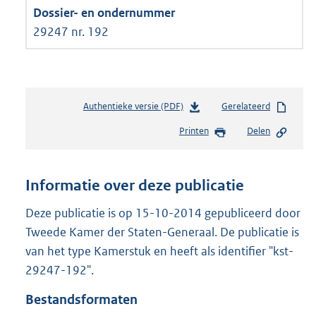
29247 nr. 192
Authentieke versie (PDF)
b
Gerelateerd
e
Printen
Delen
s
t
a
n
Informatie over deze publicatie
d
s
Deze publicatie is op 15-10-2014 gepubliceerd door
g
Tweede Kamer der Staten-Generaal. De publicatie is
r
van het type Kamerstuk en heeft als identifier "kst-
o
29247-192".
o
t
Bestandsformaten
t
e