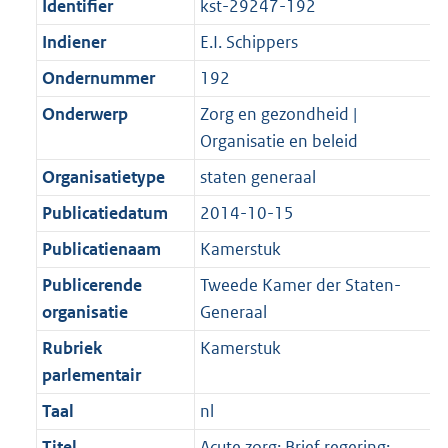
Identifier
kst-29247-192
Indiener
E.I. Schippers
Ondernummer
192
Onderwerp
Zorg en gezondheid |
Organisatie en beleid
Organisatietype
staten generaal
Publicatiedatum
2014-10-15
Publicatienaam
Kamerstuk
Publicerende
Tweede Kamer der Staten-
organisatie
Generaal
Rubriek
Kamerstuk
parlementair
Taal
nl
Titel
Acute zorg; Brief regering;