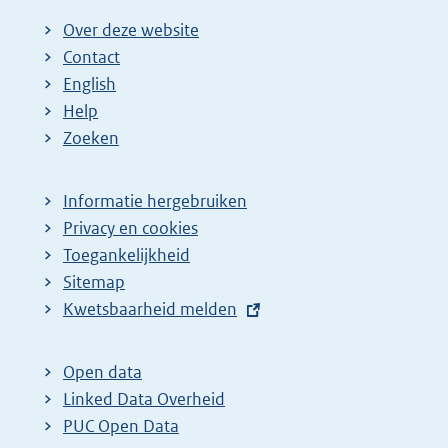
Over deze website
Contact
English
Help
Zoeken
Informatie hergebruiken
Privacy en cookies
Toegankelijkheid
Sitemap
E
Kwetsbaarheid melden
x
t
Open data
e
Linked Data Overheid
r
PUC Open Data
n