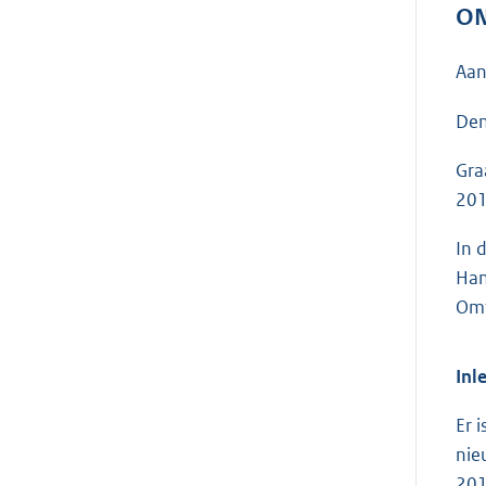
ON
Aan
Den
Gra
201
In 
Han
Omt
Inl
Er 
nie
201