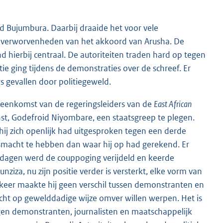
nd Bujumbura. Daarbij draaide het voor vele
e verworvenheden van het akkoord van Arusha. De
d hierbij centraal. De autoriteiten traden hard op tegen
 ging tijdens de demonstraties over de schreef. Er
s gevallen door politiegeweld.
ijeenkomst van de regeringsleiders van de
East African
nst, Godefroid Niyombare, een staatsgreep te plegen.
hij zich openlijk had uitgesproken tegen een derde
gsmacht te hebben dan waar hij op had gerekend. Er
e dagen werd de couppoging verijdeld en keerde
ziza, nu zijn positie verder is versterkt, elke vorm van
ugkeer maakte hij geen verschil tussen demonstranten en
acht op gewelddadige wijze omver willen werpen. Het is
en demonstranten, journalisten en maatschappelijk