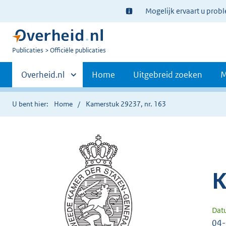
Ter
Mogelijk ervaart u prob
informatie:
U
Publicaties
Officiële publicaties
bent
Primaire
nu
Andere
Overheid.nl
Home
Uitgebreid zoeken
M
hier:
sites
navigatie
binnen
U bent hier:
Home
Kamerstuk 29237, nr. 163
K
Dat
04-