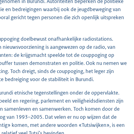
rgenomen in Burundi. Autoriteiten beperken de politieke
tie en bedreigingen waarbij ook de jeugdbeweging van
vooral gericht tegen personen die zich openlijk uitspreken
ouppoging doelbewust onafhankelijke radiostations.
jn nieuwsvoorziening is aangewezen op de radio, van
punten: de krijgsmacht speelde tot de couppoging op
s buffer tussen demonstraten en politie. Ook nu nemen we
ing. Toch dreigt, sinds de couppoging, het leger zijn
e bedreiging voor de stabiliteit in Burundi.
 Burundi etnische tegenstellingen onder de oppervlakte.
peeld en regering, parlement en veiligheidsdiensten zijn
nen samenleven en samenwerken. Toch komen door de
log van 1993–2005. Dat velen er nu op wijzen dat de
gentig» komen, met andere woorden «Tutsiwijken», is een
elatief veel Tutsi’s bevinden.