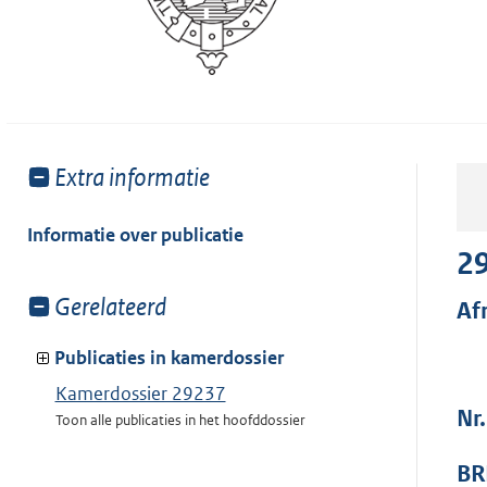
Toon
Extra informatie
meer
van:
Informatie over publicatie
2
Toon
Gerelateerd
Af
meer
van:
Publicaties in kamerdossier
Kamerdossier 29237
Nr
Toon alle publicaties in het hoofddossier
BR