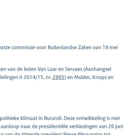
e vaste commissie voor Buitenlandse Zaken van 19 mei
gen van de leden Van Laar en Servaes (Aanhangsel
elingen II 2014/15, nr.
2905
) en Mulder, Knops en
politieke klimaat in Burundi. Deze ontwikkeling is niet
 aanloop naar de presidentiële verkiezingen van 26 juni
 van de zittende president Pierre Nkurunziza tot