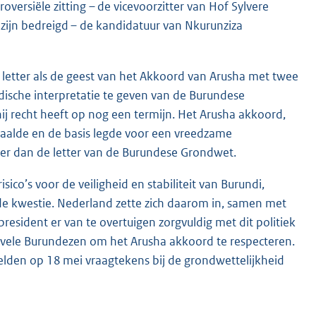
versiële zitting – de vicevoorzitter van Hof Sylvere
zijn bedreigd – de kandidatuur van Nkurunziza
letter als de geest van het Akkoord van Arusha met twee
idische interpretatie te geven van de Burundese
hij recht heeft op nog een termijn. Het Arusha akkoord,
haalde en de basis legde voor een vreedzame
ker dan de letter van de Burundese Grondwet.
ico’s voor de veiligheid en stabiliteit van Burundi,
de kwestie. Nederland zette zich daarom in, samen met
resident er van te overtuigen zorgvuldig met dit politiek
vele Burundezen om het Arusha akkoord te respecteren.
elden op 18 mei vraagtekens bij de grondwettelijkheid