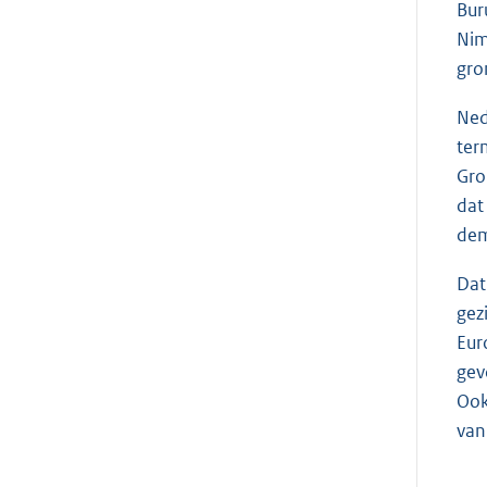
Bur
Nim
gro
Ned
ter
Gro
dat
dem
Dat
gez
Eur
gev
Ook
van