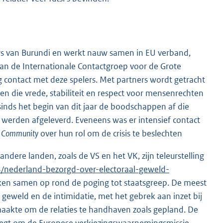
rs van Burundi en werkt nauw samen in EU verband,
an de Internationale Contactgroep voor de Grote
dig contact met deze spelers. Met partners wordt getracht
n die vrede, stabiliteit en respect voor mensenrechten
inds het begin van dit jaar de boodschappen af die
 werden afgeleverd. Eveneens was er intensief contact
n Community
over hun rol om de crisis te beslechten
ere landen, zoals de VS en het VK, zijn teleurstelling
/nederland-bezorgd-over-electoraal-geweld-
okken samen op rond de poging tot staatsgreep. De meest
eweld en de intimidatie, met het gebrek aan inzet bij
maakte om de relaties te handhaven zoals gepland. De
egt om de Europese verkiezingswaarnemingsmissie