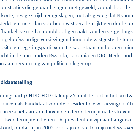
onstraties die gepaard gingen met geweld, vooral door de p
 korte, hevige strijd neergeslagen, met als gevolg dat Nkurun
sterkt, en meer dan voorheen vastberaden lijkt een derde presi
fhankelijke media monddood gemaakt, zouden vergeldingsac
ken geloofwaardige verkiezingen binnen de vastgestelde term
ositie en regeringspartij ver uit elkaar staan, en hebben 
ocht in de buurlanden Rwanda, Tanzania en DRC. Nederland s
un aan hervorming van politie en leger op.
didaatstelling
eringspartij CNDD-FDD stak op 25 april de lont in het kruitv
schuiven als kandidaat voor de presidentiële verkiezingen. 
runziza het aan zou durven een derde termijn na te streven
r twee termijnen dienen. De president en zijn aanhanger
stond, omdat hij in 2005 voor zijn eerste termijn niet was