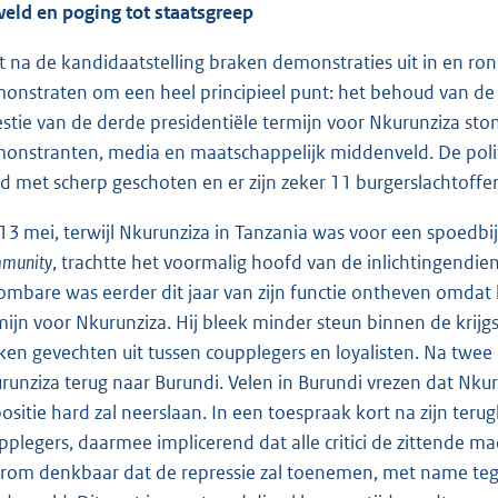
eld en poging tot staatsgreep
t na de kandidaatstelling braken demonstraties uit in en ro
onstraten om een heel principieel punt: het behoud van d
stie van de derde presidentiële termijn voor Nkurunziza ston
onstranten, media en maatschappelijk middenveld. De politie
d met scherp geschoten en er zijn zeker 11 burgerslachtoffer
13 mei, terwijl Nkurunziza in Tanzania was voor een spoedb
munity
, trachtte het voormalig hoofd van de inlichtingendie
ombare was eerder dit jaar van zijn functie ontheven omdat 
mijn voor Nkurunziza. Hij bleek minder steun binnen de krij
ken gevechten uit tussen coupplegers en loyalisten. Na twe
runziza terug naar Burundi. Velen in Burundi vrezen dat Nkurun
ositie hard zal neerslaan. In een toespraak kort na zijn ter
pplegers, daarmee implicerend dat alle critici de zittende m
rom denkbaar dat de repressie zal toenemen, met name teg