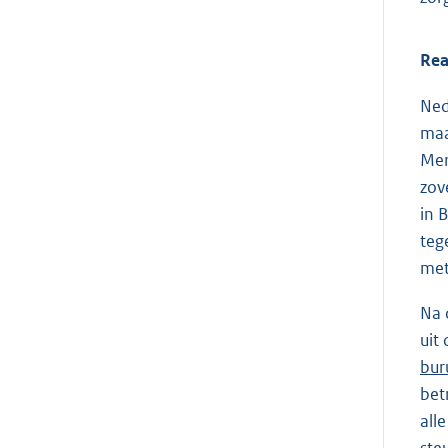
Rea
Ned
maa
Mer
zov
in 
teg
met
Na 
uit 
bur
bet
all
ste