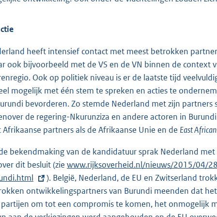
ctie
erland heeft intensief contact met meest betrokken partne
r ook bijvoorbeeld met de VS en de VN binnen de context v
enregio. Ook op politiek niveau is er de laatste tijd veelvul
eel mogelijk met één stem te spreken en acties te onderneme
Burundi bevorderen. Zo stemde Nederland met zijn partners s
enover de regering-Nkurunziza en andere actoren in Burundi
 Afrikaanse partners als de Afrikaanse Unie en de
East Africa
de bekendmaking van de kandidatuur sprak Nederland met and
over dit besluit (zie
E
www.rijksoverheid.nl/nieuws/2015/04/28
undi.html
). België, Nederland, de EU en Zwitserland tr
x
rokken ontwikkelingspartners van Burundi meenden dat het g
t
e partijen om tot een compromis te komen, het onmogelijk 
e
un aan de verkiezingen werd aangehouden en de EU overwe
r