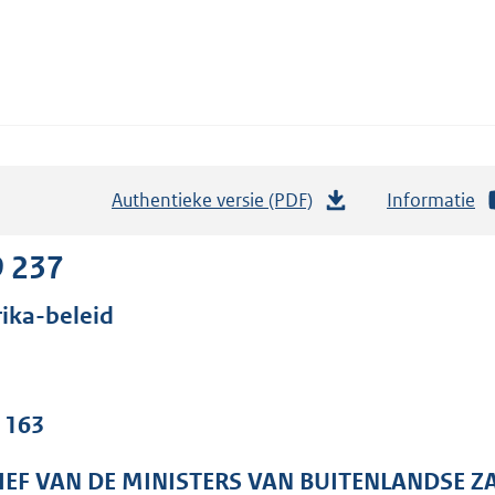
Authentieke versie (PDF)
b
Informatie
e
s
9 237
t
rika-beleid
a
n
d
s
. 163
g
r
IEF VAN DE MINISTERS VAN BUITENLANDSE 