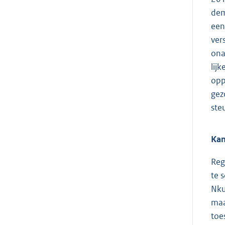
dem
een
ver
ona
lij
opp
gez
ste
Kan
Reg
te 
Nku
maa
toe