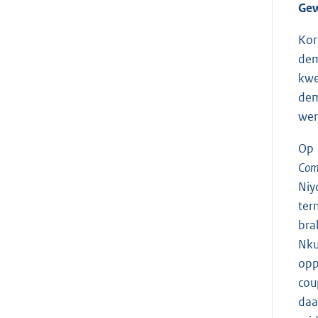
Gew
Kor
dem
kwe
dem
wer
Op 
Com
Niy
ter
bra
Nku
opp
cou
daa