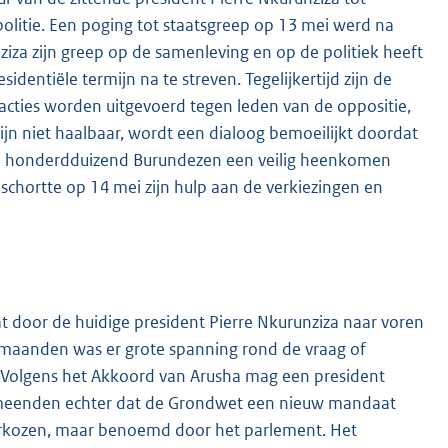
olitie. Een poging tot staatsgreep op 13 mei werd na
ziza zijn greep op de samenleving en op de politiek heeft
dentiële termijn na te streven. Tegelijkertijd zijn de
ties worden uitgevoerd tegen leden van de oppositie,
ijn niet haalbaar, wordt een dialoog bemoeilijkt doordat
ruim honderdduizend Burundezen een veilig heenkomen
chortte op 14 mei zijn hulp aan de verkiezingen en
at door de huidige president Pierre Nkurunziza naar voren
Al maanden was er grote spanning rond de vraag of
. Volgens het Akkoord van Arusha mag een president
s meenden echter dat de Grondwet een nieuw mandaat
 verkozen, maar benoemd door het parlement. Het