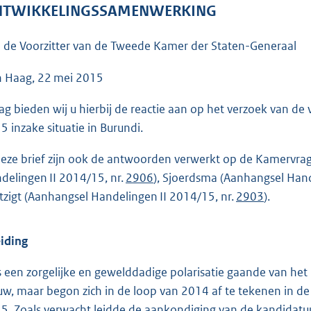
o
TWIKKELINGSSAMENWERKING
o
t
 de Voorzitter van de Tweede Kamer der Staten-Generaal
t
e
 Haag, 22 mei 2015
:
ag bieden wij u hierbij de reactie aan op het verzoek van d
5
5 inzake situatie in Burundi.
4
K
deze brief zijn ook de antwoorden verwerkt op de Kamervra
b
delingen II 2014/15, nr.
2906
), Sjoerdsma (Aanhangsel Hand
zigt (Aanhangsel Handelingen II 2014/15, nr.
2903
).
eiding
is een zorgelijke en gewelddadige polarisatie gaande van het 
uw, maar begon zich in de loop van 2014 af te tekenen in de
5. Zoals verwacht leidde de aankondiging van de kandidatuur