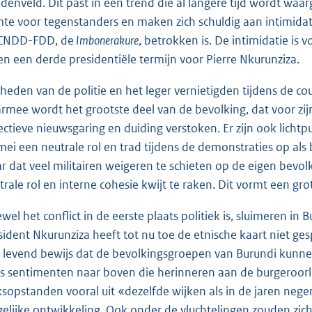
denveld. Dit past in een trend die al langere tijd wordt waa
mte voor tegenstanders en maken zich schuldig aan intimida
CNDD-FDD, de
Imbonerakure
, betrokken is. De intimidatie is 
en een derde presidentiële termijn voor Pierre Nkurunziza.
heden van de politie en het leger vernietigden tijdens de c
rmee wordt het grootste deel van de bevolking, dat voor zi
ectieve nieuwsgaring en duiding verstoken. Er zijn ook licht
mei een neutrale rol en trad tijdens de demonstraties op al
r dat veel militairen weigeren te schieten op de eigen bevolk
trale rol en interne cohesie kwijt te raken. Dit vormt een grot
wel het conflict in de eerste plaats politiek is, sluimeren in
sident Nkurunziza heeft tot nu toe de etnische kaart niet ges
 levend bewijs dat de bevolkingsgroepen van Burundi kun
sis sentimenten naar boven die herinneren aan de burgeroor
ksopstanden vooral uit «dezelfde wijken als in de jaren ne
gelijke ontwikkeling. Ook onder de vluchtelingen zouden zich r