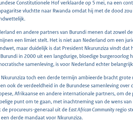
undese Constitutionele Hof verklaarde op 5 mei, na een contro
pagaritse vluchtte naar Rwanda omdat hij met de dood zou 
ndwettelijk.
erland en andere partners van Burundi menen dat zowel de 
mijnen een limiet stelt. Het is niet aan Nederland om een jur
ndwet, maar duidelijk is dat President Nkurunziza vindt dat 
 Burundi in 2000 uit een langdurige, bloedige burgeroorlog 
ocratische samenleving, is voor Nederland echter belangrij
 Nkurunziza toch een derde termijn ambieerde bracht grote ris
ien ook de verdeeldheid in de Burundese samenleving over 
opese, Afrikaanse en andere internationale partners, om de p
oelige punt om te gaan, met inachtneming van de wens van 
 de procureurs-generaal uit de
East African Community
regio st
 een derde mandaat voor Nkurunziza.