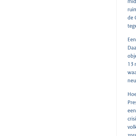
mid
rui
de 
teg
Een
Daa
obj
13 
waa
neu
Hoe
Pre
een
cri
vol
zor