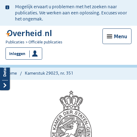
Ter
Mogelijk ervaart u problemen met het zoeken naar
informatie:
publicaties. We werken aan een oplossing. Excuses voor
het ongemak.
Menu
U
Publicaties
Officiële publicaties
bent
Inloggen
nu
hier:
Home
Kamerstuk 29023, nr. 351