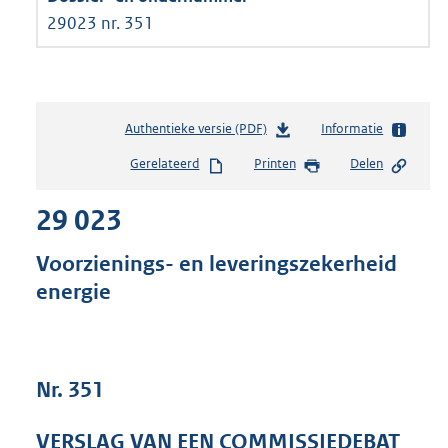
29023 nr. 351
Authentieke versie (PDF)
b
Informatie
e
Gerelateerd
Printen
Delen
s
t
29 023
a
n
d
Voorzienings- en leveringszekerheid
s
energie
g
r
o
o
t
Nr. 351
t
e
VERSLAG VAN EEN COMMISSIEDEBAT
: