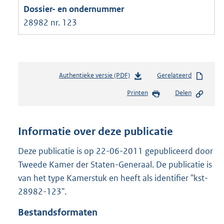
28982 nr. 123
Authentieke versie (PDF)
b
Gerelateerd
e
Printen
Delen
s
t
a
n
Informatie over deze publicatie
d
s
Deze publicatie is op 22-06-2011 gepubliceerd door
g
Tweede Kamer der Staten-Generaal. De publicatie is
r
van het type Kamerstuk en heeft als identifier "kst-
o
28982-123".
o
t
Bestandsformaten
t
e