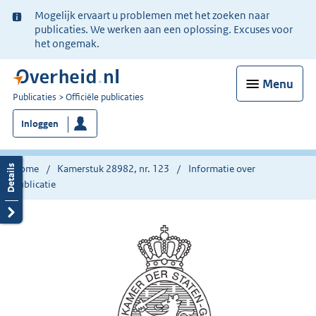
Ter
Mogelijk ervaart u problemen met het zoeken naar
informatie:
publicaties. We werken aan een oplossing. Excuses voor
het ongemak.
Menu
U
Publicaties
Officiële publicaties
bent
Inloggen
nu
hier:
Home
Kamerstuk 28982, nr. 123
Informatie over
publicatie