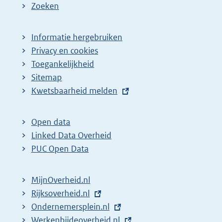
Zoeken
Informatie hergebruiken
Privacy en cookies
Toegankelijkheid
Sitemap
E
Kwetsbaarheid melden
x
t
Open data
e
Linked Data Overheid
r
PUC Open Data
n
e
MijnOverheid.nl
l
E
Rijksoverheid.nl
i
x
E
Ondernemersplein.nl
n
t
x
E
Werkenbijdeoverheid.nl