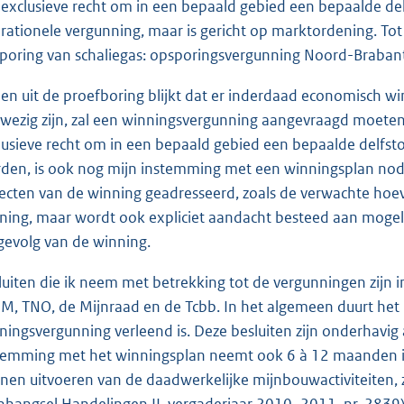
 exclusieve recht om in een bepaald gebied een bepaalde del
rationele vergunning, maar is gericht op marktordening. To
poring van schaliegas: opsporingsvergunning Noord-Braban
ien uit de proefboring blijkt dat er inderdaad economisch 
wezig zijn, zal een winningsvergunning aangevraagd moete
lusieve recht om in een bepaald gebied een bepaalde delfs
den, is ook nog mijn instemming met een winningsplan nodi
ecten van de winning geadresseerd, zoals de verwachte hoev
ning, maar wordt ook expliciet aandacht besteed aan mog
 gevolg van de winning.
luiten die ik neem met betrekking tot de vergunningen zijn 
M, TNO, de Mijnraad en de Tcbb. In het algemeen duurt het
ningsvergunning verleend is. Deze besluiten zijn onderhavig
temming met het winningsplan neemt ook 6 à 12 maanden in 
nen uitvoeren van de daadwerkelijke mijnbouwactiviteiten, zi