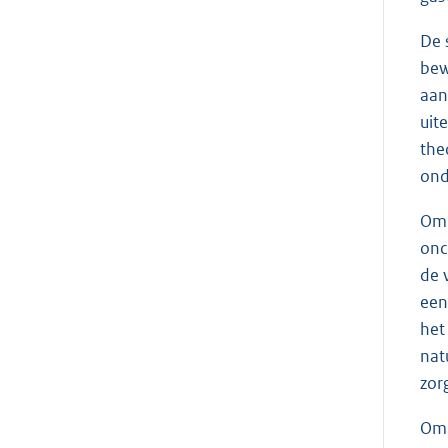
De 
bew
aan
uit
the
ond
Om 
onc
de 
een
het
nat
zor
Om 