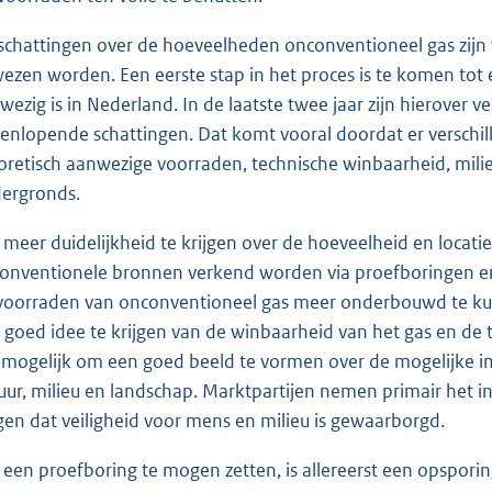
schattingen over de hoeveelheden onconventioneel gas zijn
ezen worden. Een eerste stap in het proces is te komen tot 
wezig is in Nederland. In de laatste twee jaar zijn hierover v
eenlopende schattingen. Dat komt vooral doordat er versch
oretisch aanwezige voorraden, technische winbaarheid, mi
ergronds.
meer duidelijkheid te krijgen over de hoeveelheid en locat
onventionele bronnen verkend worden via proefboringen en te
voorraden van onconventioneel gas meer onderbouwd te kun
 goed idee te krijgen van de winbaarheid van het gas en de t
 mogelijk om een goed beeld te vormen over de mogelijke 
uur, milieu en landschap. Marktpartijen nemen primair het in
gen dat veiligheid voor mens en milieu is gewaarborgd.
een proefboring te mogen zetten, is allereerst een opspori