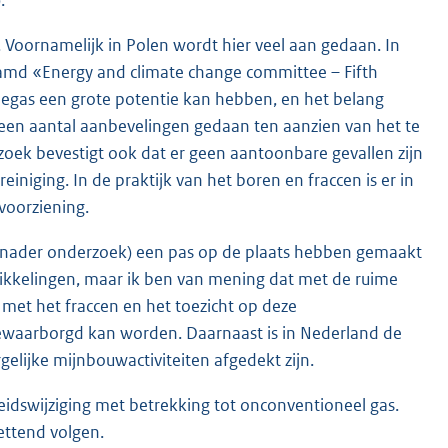
).
 Voornamelijk in Polen wordt hier veel aan gedaan. In
aamd «Energy and climate change committee – Fifth
liegas een grote potentie kan hebben, en het belang
een aantal aanbevelingen gedaan ten aanzien van het te
rzoek bevestigt ook dat er geen aantoonbare gevallen zijn
einiging. In de praktijk van het boren en fraccen is er in
voorziening.
k (nader onderzoek) een pas op de plaats hebben gemaakt
wikkelingen, maar ik ben van mening dat met de ruime
 met het fraccen en het toezicht op deze
gewaarborgd kan worden. Daarnaast is in Nederland de
gelijke mijnbouwactiviteiten afgedekt zijn.
idswijziging met betrekking tot onconventioneel gas.
ettend volgen.