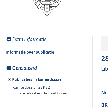
Toon
Extra informatie
meer
van:
Informatie over publicatie
2
Toon
Gerelateerd
Li
meer
van:
Publicaties in kamerdossier
Kamerdossier 28982
Nr
Toon alle publicaties in het hoofddossier
BR