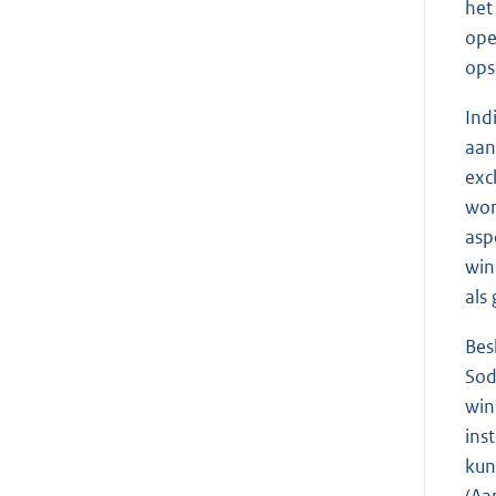
het
ope
ops
Ind
aan
exc
wor
asp
win
als
Bes
Sod
win
ins
kun