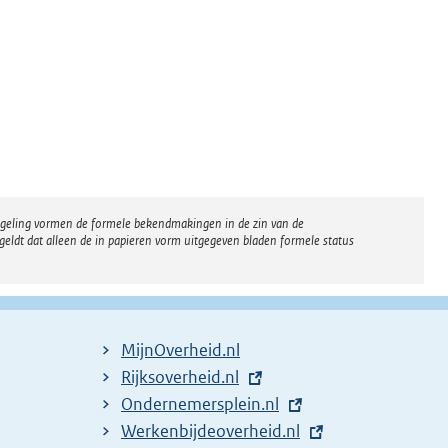
regeling vormen de formele bekendmakingen in de zin van de
eldt dat alleen de in papieren vorm uitgegeven bladen formele status
MijnOverheid.nl
E
Rijksoverheid.nl
x
E
Ondernemersplein.nl
t
x
E
Werkenbijdeoverheid.nl