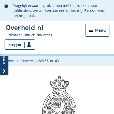
Ter
Mogelijk ervaart u problemen met het zoeken naar
informatie:
publicaties. We werken aan een oplossing. Excuses voor
het ongemak.
Menu
U
Publicaties
Officiële publicaties
bent
Inloggen
nu
hier:
Home
Kamerstuk 28973, nr. 43