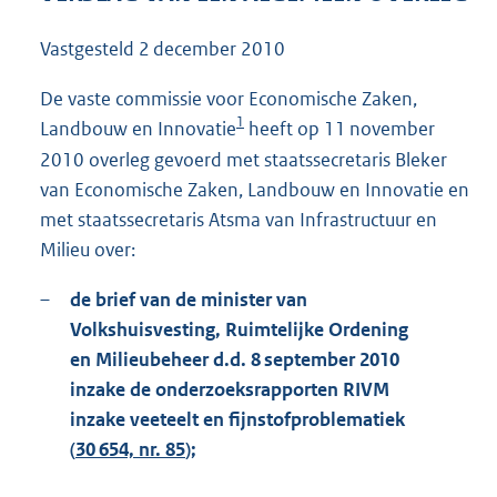
1
3
Vastgesteld
2 december 2010
4
K
De vaste commissie voor Economische Zaken,
b
1
Landbouw en Innovatie
heeft op 11 november
2010 overleg gevoerd met staatssecretaris Bleker
van Economische Zaken, Landbouw en Innovatie en
met staatssecretaris Atsma van Infrastructuur en
Milieu over:
–
de brief van de minister van
Volkshuisvesting, Ruimtelijke Ordening
en Milieubeheer d.d. 8 september 2010
inzake de onderzoeksrapporten RIVM
inzake veeteelt en fijnstofproblematiek
(
30 654, nr. 85
);