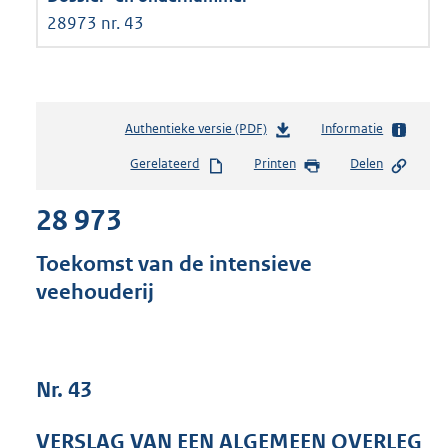
28973 nr. 43
Authentieke versie (PDF)
b
Informatie
e
Gerelateerd
Printen
Delen
s
t
28 973
a
n
d
Toekomst van de intensieve
s
veehouderij
g
r
o
o
t
Nr. 43
t
e
VERSLAG VAN EEN ALGEMEEN OVERLEG
: