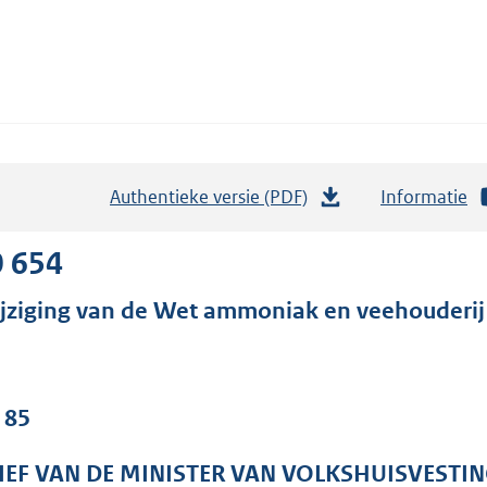
Authentieke versie (PDF)
b
Informatie
e
s
0 654
t
jziging van de Wet ammoniak en veehouderij
a
n
d
s
 85
g
r
IEF VAN DE MINISTER VAN VOLKSHUISVESTIN