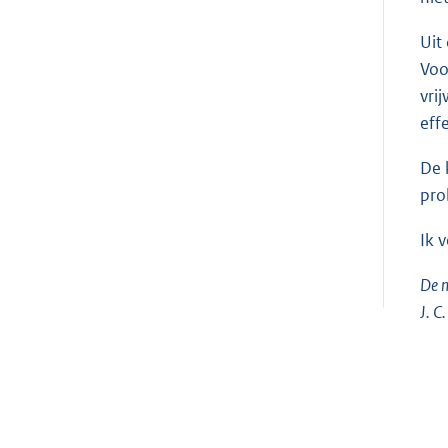
Uit
Voo
vrij
eff
De 
pro
Ik 
De m
J. C