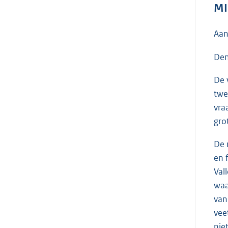
MI
Aan
Den
De 
twe
vra
gro
De 
en 
Val
waa
van
vee
niet