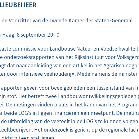
o
LIEUBEHEER
o
t
 de Voorzitter van de Tweede Kamer der Staten-Generaal
t
e
 Haag, 8 september 2010
:
vaste commissie voor Landbouw, Natuur en Voedselkwaliteit h
4
e onderzoeksrapporten van het Rijksinstituut voor Volksgezond
1
agt dat naar aanleiding van een artikel in het Agrarisch dag
K
ter door intensieve veehouderij». Mede namens de minister v
b
rapporten geven voor twee gebieden een tussenstand van h
fijn stof. Het betreft twee Landbouwontwikkelingsgebieden (
lei. De metingen vinden plaats in het kader van het Progr
r beide LOG’s in liggen financieren een meetpunt. De metin
 de uitbreiding van de veeteelt in de LOG’s te kunnen volgen, 
teeltbedrijven. Het onderzoek is gericht op de regionale luc
 dicht bij een stal liggen.