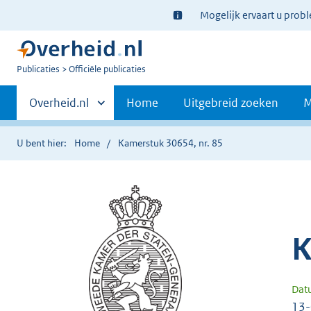
Ter
Mogelijk ervaart u prob
informatie:
U
Publicaties
Officiële publicaties
bent
Primaire
nu
Andere
Overheid.nl
Home
Uitgebreid zoeken
M
hier:
sites
navigatie
binnen
U bent hier:
Home
Kamerstuk 30654, nr. 85
K
Dat
13