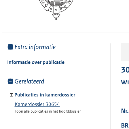
Toon
Extra informatie
meer
van:
Informatie over publicatie
3
Toon
Gerelateerd
Wi
meer
van:
Publicaties in kamerdossier
Kamerdossier 30654
Nr.
Toon alle publicaties in het hoofddossier
BR