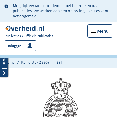
Ter
Mogelijk ervaart u problemen met het zoeken naar
informatie:
publicaties. We werken aan een oplossing. Excuses voor
het ongemak.
Menu
U
Publicaties
Officiële publicaties
bent
Inloggen
nu
hier:
Home
Kamerstuk 28807, nr. 291