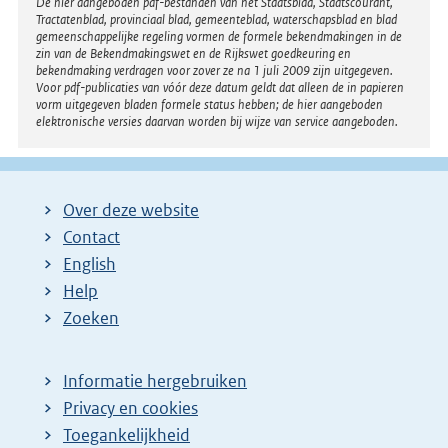
Disclaimer
De hier aangeboden pdf-bestanden van het Staatsblad, Staatscourant,
Tractatenblad, provinciaal blad, gemeenteblad, waterschapsblad en blad
gemeenschappelijke regeling vormen de formele bekendmakingen in de
zin van de Bekendmakingswet en de Rijkswet goedkeuring en
bekendmaking verdragen voor zover ze na 1 juli 2009 zijn uitgegeven.
Voor pdf-publicaties van vóór deze datum geldt dat alleen de in papieren
vorm uitgegeven bladen formele status hebben; de hier aangeboden
elektronische versies daarvan worden bij wijze van service aangeboden.
Over deze website
Contact
English
Help
Zoeken
Informatie hergebruiken
Privacy en cookies
Toegankelijkheid