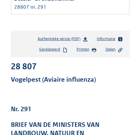
28807 nr. 291
Authentieke versie (PDF)
b
Informatie
e
Gerelateerd
Printen
Delen
s
t
28 807
a
n
d
Vogelpest (Aviaire influenza)
s
g
r
o
Nr. 291
o
t
t
BRIEF VAN DE MINISTERS VAN
e
LANDBOUW, NATUUR EN
: