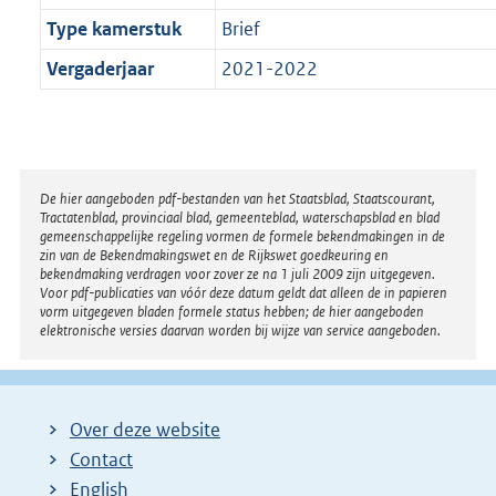
Type kamerstuk
Brief
Vergaderjaar
2021-2022
Disclaimer
De hier aangeboden pdf-bestanden van het Staatsblad, Staatscourant,
Tractatenblad, provinciaal blad, gemeenteblad, waterschapsblad en blad
gemeenschappelijke regeling vormen de formele bekendmakingen in de
zin van de Bekendmakingswet en de Rijkswet goedkeuring en
bekendmaking verdragen voor zover ze na 1 juli 2009 zijn uitgegeven.
Voor pdf-publicaties van vóór deze datum geldt dat alleen de in papieren
vorm uitgegeven bladen formele status hebben; de hier aangeboden
elektronische versies daarvan worden bij wijze van service aangeboden.
Over deze website
Contact
English