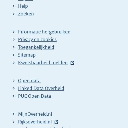
Help
Zoeken
Informatie hergebruiken
Privacy en cookies
Toegankelijkheid
Sitemap
E
Kwetsbaarheid melden
x
t
Open data
e
Linked Data Overheid
r
PUC Open Data
n
e
MijnOverheid.nl
l
E
Rijksoverheid.nl
i