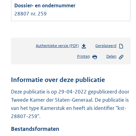
28807 nr. 259
Authentieke versie (PDF)
b
Gerelateerd
e
Printen
Delen
s
t
a
n
Informatie over deze publicatie
d
s
Deze publicatie is op 29-04-2022 gepubliceerd door
g
Tweede Kamer der Staten-Generaal. De publicatie is
r
van het type Kamerstuk en heeft als identifier "kst-
o
28807-259".
o
t
Bestandsformaten
t
e