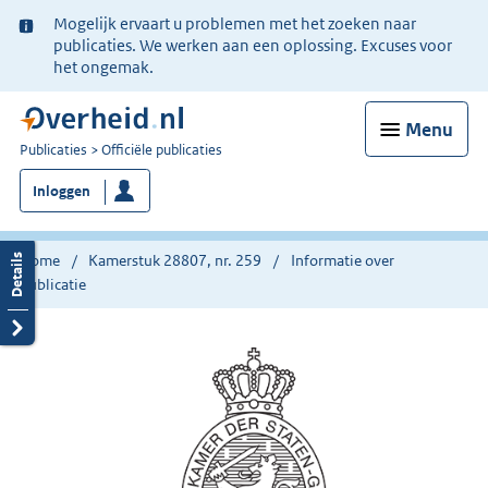
Ter
Mogelijk ervaart u problemen met het zoeken naar
informatie:
publicaties. We werken aan een oplossing. Excuses voor
het ongemak.
Menu
U
Publicaties
Officiële publicaties
bent
Inloggen
nu
hier:
Home
Kamerstuk 28807, nr. 259
Informatie over
publicatie