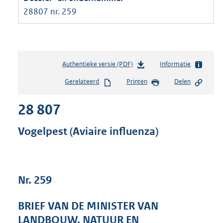
28807 nr. 259
Authentieke versie (PDF)
b
Informatie
e
Gerelateerd
Printen
Delen
s
t
28 807
a
n
d
Vogelpest (Aviaire influenza)
s
g
r
o
Nr. 259
o
t
t
BRIEF VAN DE MINISTER VAN
e
LANDBOUW, NATUUR EN
: