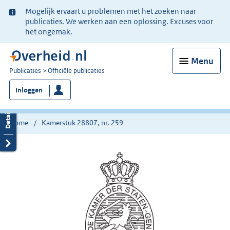
Ter
Mogelijk ervaart u problemen met het zoeken naar
informatie:
publicaties. We werken aan een oplossing. Excuses voor
het ongemak.
Menu
U
Publicaties
Officiële publicaties
bent
Inloggen
nu
hier:
Home
Kamerstuk 28807, nr. 259