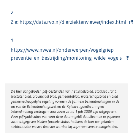
x
t
3
e
Zie:
E
https://data.rvo.nl/dierziektenviewer/index.html
r
x
n
t
4
e
e
E
https://www.nvwa.nl/onderwerpen/vogelgriep-
l
r
x
preventie-en-bestrijding/monitoring-wilde-vogels
i
n
t
n
e
e
k
l
r
:
i
n
Disclaimer
De hier aangeboden pdf-bestanden van het Staatsblad, Staatscourant,
n
Tractatenblad, provinciaal blad, gemeenteblad, waterschapsblad en blad
e
k
gemeenschappelijke regeling vormen de formele bekendmakingen in de
l
zin van de Bekendmakingswet en de Rijkswet goedkeuring en
:
bekendmaking verdragen voor zover ze na 1 juli 2009 zijn uitgegeven.
i
Voor pdf-publicaties van vóór deze datum geldt dat alleen de in papieren
n
vorm uitgegeven bladen formele status hebben; de hier aangeboden
elektronische versies daarvan worden bij wijze van service aangeboden.
k