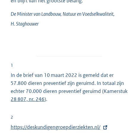
en blijft van het grootste belang.
De Minister van Landbouw, Natuur en Voedselkwaliteit,
H.
Staghouwer
1
In de brief van 10 maart 2022 is gemeld dat er
57.800 dieren preventief zijn geruimd. In totaal zijn
echter 70.000 dieren preventief geruimd (Kamerstuk
28 807, nr. 246
).
2
E
https://deskundigengroepdierziekten.nl/