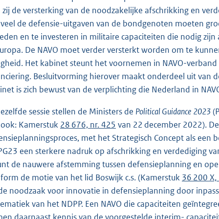
 zij de versterking van de noodzakelijke afschrikking en ve
veel de defensie-uitgaven van de bondgenoten moeten groeien
leden en te investeren in militaire capaciteiten die nodig zij
Europa. De NAVO moet verder versterkt worden om te kunnen 
ligheid. Het kabinet steunt het voornemen in NAVO-verband
anciering. Besluitvorming hierover maakt onderdeel uit van 
inet is zich bewust van de verplichting die Nederland in NA
dezelfde sessie stellen de Ministers de
Political Guidance
2023
(P
e ook: Kamerstuk
28 676, nr. 425
van 22 december 2022). De 
ensieplanningsproces, met het Strategisch Concept als een be
PG23 een sterkere nadruk op afschrikking en verdediging v
unt de nauwere afstemming tussen defensieplanning en operat
form de motie van het lid Boswijk c.s. (Kamerstuk
36 200 X, 
de noodzaak voor innovatie in defensieplanning door inpassi
tematiek van het NDPP. Een NAVO die capaciteiten geïntegree
en daarnaast kennis van de voorgestelde interim- capacitei