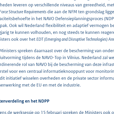
heden leveren op verschillende niveaus van gereedheid, met
Force Structure Requirements
die aan de NFM ten grondslag ligge
aciteitsbehoefte in het NAVO Defensieplanningsproces (NDP
pak. Ook wil Nederland flexibiliteit en adaptief vermogen 
gjarig te kunnen volhouden, en nog steeds te kunnen reager
isters ook over het
EDT (Emerging and Disruptive Technologies) An
Ministers spreken daarnaast over de bescherming van onderze
luitvorming tijdens de NAVO-Top in Vilnius. Nederland zal 
rdinerende rol van NAVO bij de bescherming van deze infrast
rstel voor een centraal informatieknooppunt voor monitoring
 dit initiatief wisselen overheden en de private sector inform
enwerking met de EU en met de industrie.
tenverdeling en het NDPP
dens de werksessie op 15 februari spreken de Ministers ook