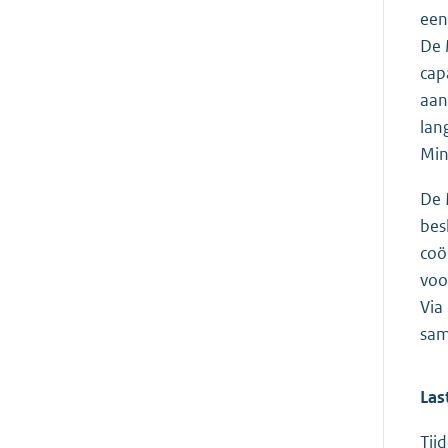
een
De
cap
aan
lan
Min
De 
bes
coö
voo
Via
sam
Las
Tij