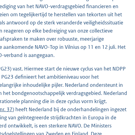
rdediging van het NAVO-verdragsgebied financieren en
 om tegelijkertijd te herstellen van tekorten uit het
n als antwoord op de sterk veranderde veiligheidssituatie
reageren op elke bedreiging van onze collectieve
 afspraken te maken over robuuste, meerjarige
de aankomende NAVO-Top in Vilnius op 11 en 12 juli. Het
VO-verband is aangegaan.
G23) vast. Hiermee start de nieuwe cyclus van het NDPP
PG23 definieert het ambitieniveau voor het
langrijke inhoudelijke pijler. Nederland ondersteunt in
an het bondgenootschappelijk verdragsgebied. Nederland
ionele planning die in deze cyclus vorm krijgt.
nr. 37
) heeft Nederland bij de onderhandelingen ingezet
ng van geïntegreerde strijdkrachten in Europa in de
rd ontwikkelt, is een sterkere NAVO. De Ministers
tsdoelstellingen van Zweden en Finland. Deze