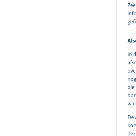
Zee
inf
gef
Afs
In 
afs
ove
hog
die
bon
van
De 
kor
dez