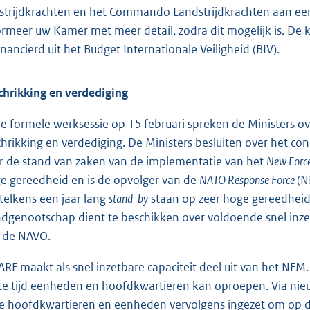
strijdkrachten en het Commando Landstrijdkrachten aan een 
ormeer uw Kamer met meer detail, zodra dit mogelijk is. D
inancierd uit het Budget Internationale Veiligheid (BIV).
chrikking en verdediging
de formele werksessie op 15 februari spreken de Ministers 
chrikking en verdediging. De Ministers besluiten over het c
r de stand van zaken van de implementatie van het
New Forc
e gereedheid en is de opvolger van de
NATO Response Force
(N
 telkens een jaar lang
stand-by
staan op zeer hoge gereedheid.
dgenootschap dient te beschikken over voldoende snel inzetb
 de NAVO.
ARF maakt als snel inzetbare capaciteit deel uit van het N
te tijd eenheden en hoofdkwartieren kan oproepen. Via ni
e hoofdkwartieren en eenheden vervolgens ingezet om op d