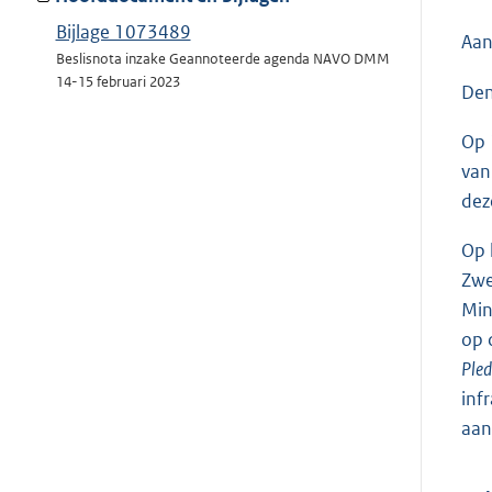
Bijlage 1073489
Aan
Beslisnota inzake Geannoteerde agenda NAVO DMM
14-15 februari 2023
Den
Op 
van
de
Op 
Zwe
Min
op 
Ple
inf
aan