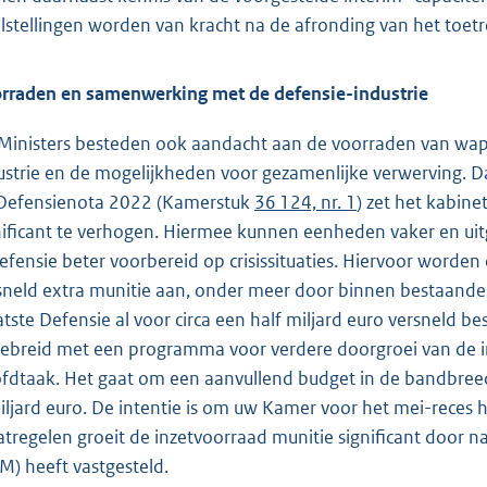
lstellingen worden van kracht na de afronding van het toetr
rraden en samenwerking met de defensie-industrie
Ministers besteden ook aandacht aan de voorraden van wap
ustrie en de mogelijkheden voor gezamenlijke verwerving. D
Defensienota 2022 (Kamerstuk
36 124, nr. 1
) zet het kabin
nificant te verhogen. Hiermee kunnen eenheden vaker en uit
Defensie beter voorbereid op crisissituaties. Hiervoor worden
sneld extra munitie aan, onder meer door binnen bestaande
atste Defensie al voor circa een half miljard euro versneld b
gebreid met een programma voor verdere doorgroei van de i
fdtaak. Het gaat om een aanvullend budget in de bandbreed
iljard euro. De intentie is om uw Kamer voor het mei-reces h
tregelen groeit de inzetvoorraad munitie significant door
M) heeft vastgesteld.