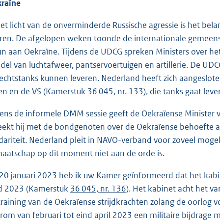
raïne
het licht van de onverminderde Russische agressie is het bel
ren. De afgelopen weken toonde de internationale gemeen
un aan Oekraïne. Tijdens de UDCG spreken Ministers over he
del van luchtafweer, pantservoertuigen en artillerie. De 
echtstanks kunnen leveren. Nederland heeft zich aangesloten
en en de VS (Kamerstuk
36 045, nr. 133
), die tanks gaat lev
dens de informele DMM sessie geeft de Oekraïense Minister v
eekt hij met de bondgenoten over de Oekraïense behoefte aan
idariteit. Nederland pleit in NAVO-verband voor zoveel moge
maatschap op dit moment niet aan de orde is.
20 januari 2023 heb ik uw Kamer geïnformeerd dat het kabine
d 2023 (Kamerstuk
36 045, nr. 136
). Het kabinet acht het v
training van de Oekraïense strijdkrachten zolang de oorlog
rom van februari tot eind april 2023 een militaire bijdrage