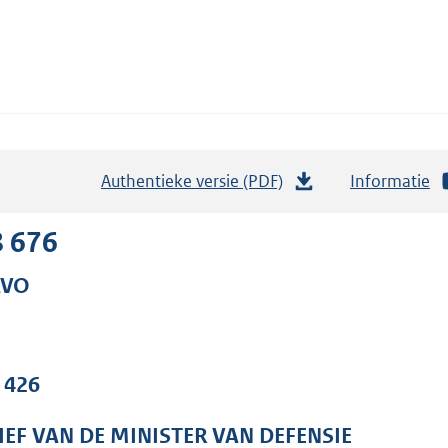
Authentieke versie (PDF)
b
Informatie
e
s
8 676
t
AVO
a
n
d
s
. 426
g
r
IEF VAN DE MINISTER VAN DEFENSIE