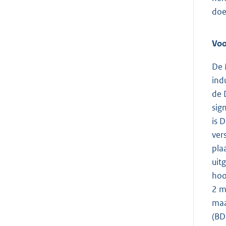
doe
Voo
De 
ind
de 
sig
is 
ver
pla
uit
hoo
2 m
maa
(BD