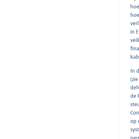
hoe
hoe
ver
in 
vei
fin
kab
In 
(zi
def
de 
ste
Con
op 
sys
nem