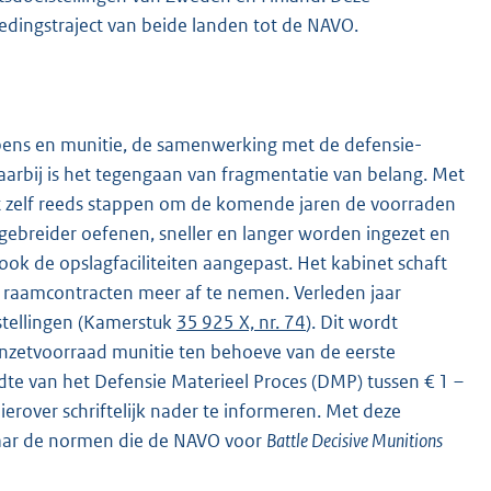
edingstraject van beide landen tot de NAVO.
ens en munitie, de samenwerking met de defensie-
aarbij is het tegengaan van fragmentatie van belang. Met
et zelf reeds stappen om de komende jaren de voorraden
gebreider oefenen, sneller en langer worden ingezet en
 ook de opslagfaciliteiten aangepast. Het kabinet schaft
 raamcontracten meer af te nemen. Verleden jaar
estellingen (Kamerstuk
35 925 X, nr. 74
). Dit wordt
nzetvoorraad munitie ten behoeve van de eerste
te van het Defensie Materieel Proces (DMP) tussen € 1 –
ierover schriftelijk nader te informeren. Met deze
 naar de normen die de NAVO voor
Battle Decisive Munitions