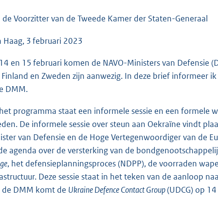
o
o
 de Voorzitter van de Tweede Kamer der Staten-Generaal
t
 Haag, 3 februari 2023
t
e
14 en 15 februari komen de NAVO-Ministers van Defensie (DM
:
 Finland en Zweden zijn aanwezig. In deze brief informeer 
5
ze DMM.
0
K
het programma staat een informele sessie en een formele we
b
den. De informele sessie over steun aan Oekraïne vindt pla
ister van Defensie en de Hoge Vertegenwoordiger van de Eur
de agenda over de versterking van de bondgenootschappelij
dge
, het defensieplanningsproces (NDPP), de voorraden wap
rastructuur. Deze sessie staat in het teken van de aanloop na
 de DMM komt de
Ukraine Defence Contact Group
(UDCG) op 14 