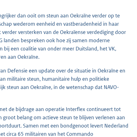
angrijker dan ooit om steun aan Oekraïne verder op te
schap wederom eenheid en vastberadenheid in haar
t verder versterken van de Oekraïense verdediging door
UDCG landen bespreken ook hoe zij samen moderne
 bij een coalitie van onder meer Duitsland, het VK,
eren aan Oekraïne.
an Defensie een update over de situatie in Oekraïne en
 militaire steun, humanitaire hulp en politieke
lijk steun aan Oekraïne, in de wetenschap dat NAVO-
t de bijdrage aan operatie Interflex continueert tot
an groot belang om actieve steun te blijven verlenen aan
 voortduurt. Samen met een bondgenoot levert Nederland
 met circa 65 militairen van het Commando