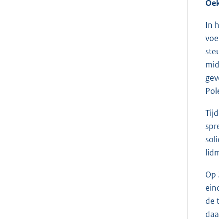
Oek
In 
voe
ste
mid
gev
Pol
Tij
spr
sol
lid
Op 
ein
de 
daa