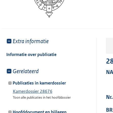
Toon
Extra informatie
meer
van:
Informatie over publicatie
2
Toon
Gerelateerd
N
meer
van:
Publicaties in kamerdossier
Kamerdossier 28676
Nr
Toon alle publicaties in het hoofddossier
BR
Hoofddocument en bijlagen