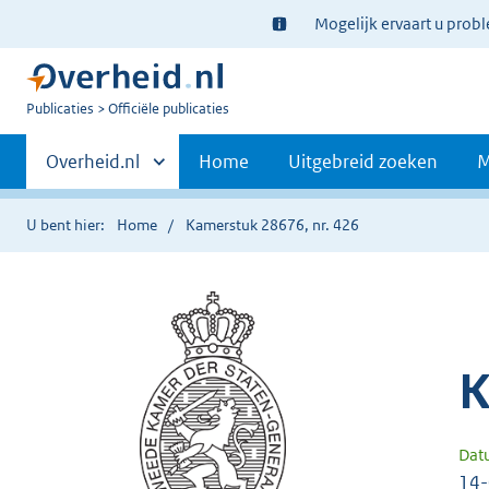
Ter
Mogelijk ervaart u prob
informatie:
U
Publicaties
Officiële publicaties
bent
Primaire
nu
Andere
Overheid.nl
Home
Uitgebreid zoeken
M
hier:
sites
navigatie
binnen
U bent hier:
Home
Kamerstuk 28676, nr. 426
K
Dat
14-