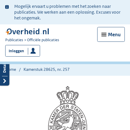
Ter
Mogelijk ervaart u problemen met het zoeken naar
informatie:
publicaties. We werken aan een oplossing. Excuses voor
het ongemak.
Menu
U
Publicaties
Officiële publicaties
bent
Inloggen
nu
hier:
Home
Kamerstuk 28625, nr. 257