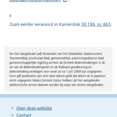
r
n
6
e
Zoals eerder verwoord in Kamerstuk
30 196, nr. 463
.
l
i
n
k
Disclaimer
De hier aangeboden pdf-bestanden van het Staatsblad, Staatscourant,
:
Tractatenblad, provinciaal blad, gemeenteblad, waterschapsblad en blad
gemeenschappelijke regeling vormen de formele bekendmakingen in de
zin van de Bekendmakingswet en de Rijkswet goedkeuring en
bekendmaking verdragen voor zover ze na 1 juli 2009 zijn uitgegeven.
Voor pdf-publicaties van vóór deze datum geldt dat alleen de in papieren
vorm uitgegeven bladen formele status hebben; de hier aangeboden
elektronische versies daarvan worden bij wijze van service aangeboden.
Over deze website
Contact