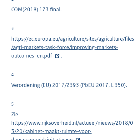
e
COM(2018) 173 final.
r
n
3
e
E
https://ec.europa.eu/agriculture/sites/agriculture/files
l
x
/agri-markets-task-force/improving-markets-
i
t
outcomes_en.pdf
.
n
e
k
r
:
4
n
Verordening (EU) 2017/2393 (PbEU 2017, L 350).
e
l
5
i
Zie
E
n
https://www.rijksoverheid.nl/actueel/nieuws/2018/0
x
k
3/20/kabinet-maakt-ruimte-voor-
t
:
duurzaamheidsinitiatieven
e
.