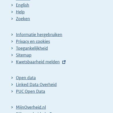
English
Help
Zoeken
Informatie hergebruiken
Privacy en cookies
Toegankelijkheid
Sitemap
E
Kwetsbaarheid melden
x
t
Open data
e
Linked Data Overheid
r
PUC Open Data
n
e
MijnOverheid.nl
l