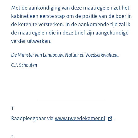
Met de aankondiging van deze maatregelen zet het
kabinet een eerste stap om de positie van de boer in
de keten te versterken. In de aankomende tijd zal ik
de maatregelen die in deze brief zijn aangekondigd
verder uitwerken.
De Minister van Landbouw, Natuur en Voedselkwaliteit,
C.J.
Schouten
1
Raadpleegbaar via
E
www.tweedekamer.nl
.
x
t
2