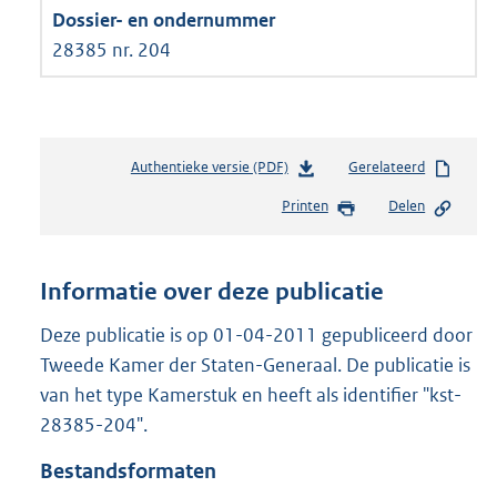
28385 nr. 204
Authentieke versie (PDF)
b
Gerelateerd
e
Printen
Delen
s
t
a
n
Informatie over deze publicatie
d
s
Deze publicatie is op 01-04-2011 gepubliceerd door
g
Tweede Kamer der Staten-Generaal. De publicatie is
r
van het type Kamerstuk en heeft als identifier "kst-
o
28385-204".
o
t
Bestandsformaten
t
e