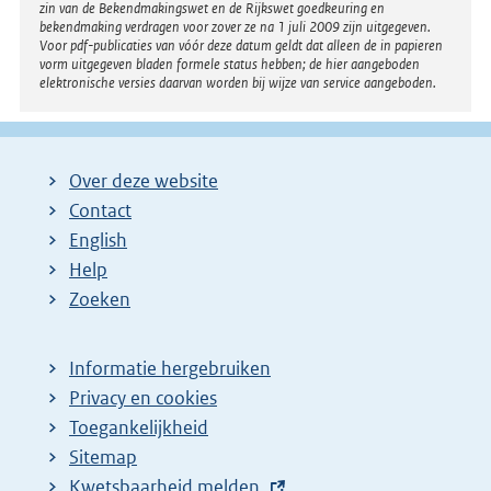
zin van de Bekendmakingswet en de Rijkswet goedkeuring en
bekendmaking verdragen voor zover ze na 1 juli 2009 zijn uitgegeven.
Voor pdf-publicaties van vóór deze datum geldt dat alleen de in papieren
vorm uitgegeven bladen formele status hebben; de hier aangeboden
elektronische versies daarvan worden bij wijze van service aangeboden.
Over deze website
Contact
English
Help
Zoeken
Informatie hergebruiken
Privacy en cookies
Toegankelijkheid
Sitemap
E
Kwetsbaarheid melden