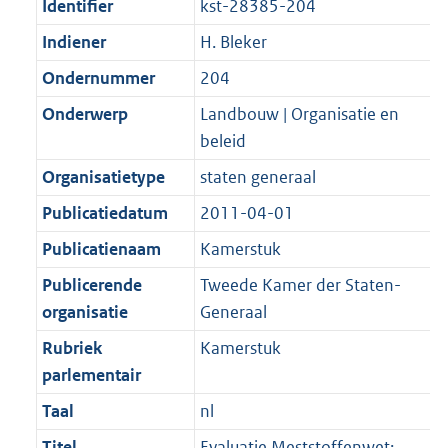
Identifier
kst-28385-204
Indiener
H. Bleker
Ondernummer
204
Onderwerp
Landbouw | Organisatie en
beleid
Organisatietype
staten generaal
Publicatiedatum
2011-04-01
Publicatienaam
Kamerstuk
Publicerende
Tweede Kamer der Staten-
organisatie
Generaal
Rubriek
Kamerstuk
parlementair
Taal
nl
Titel
Evaluatie Meststoffenwet;