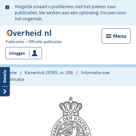
Ter
Mogelijk ervaart u problemen met het zoeken naar
informatie:
publicaties. We werken aan een oplossing. Excuses voor
het ongemak.
Menu
U
Publicaties
Officiële publicaties
bent
Inloggen
nu
hier:
Home
Kamerstuk 28385, nr. 204
Informatie over
publicatie