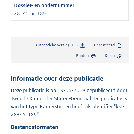
28345 nr. 189
Authentieke versie (PDF)
b
Gerelateerd
e
Printen
Delen
s
t
a
n
Informatie over deze publicatie
d
s
Deze publicatie is op 19-06-2018 gepubliceerd door
g
Tweede Kamer der Staten-Generaal. De publicatie is
r
van het type Kamerstuk en heeft als identifier "kst-
o
28345-189".
o
t
Bestandsformaten
t
e