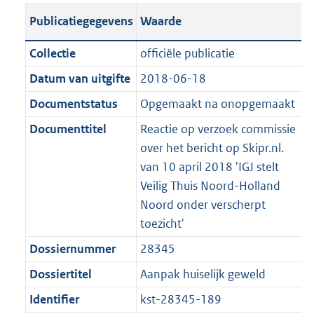
t
s
a
c
i
l
e
t
t
o
Publicatiegegevens
Waarde
a
t
t
a
c
i
:
e
t
t
n
a
i
t
a
c
5
:
e
t
Collectie
officiële publicatie
d
n
e
i
t
a
4
1
:
e
Datum van uitgifte
2018-06-18
s
d
i
e
i
t
K
2
2
:
g
s
Documentstatus
Opgemaakt na onopgemaakt
n
i
e
i
b
K
1
9
r
g
f
n
i
e
b
K
K
Documenttitel
Reactie op verzoek commissie
o
r
o
f
n
i
b
b
over het bericht op Skipr.nl.
o
o
r
o
f
n
van 10 april 2018 'IGJ stelt
t
o
m
r
o
f
Veilig Thuis Noord-Holland
t
t
a
m
r
o
Noord onder verscherpt
e
t
a
a
m
r
toezicht'
:
e
t
a
a
m
Dossiernummer
28345
2
:
t
a
a
K
2
Dossiertitel
Aanpak huiselijk geweld
t
a
b
K
t
Identifier
kst-28345-189
b