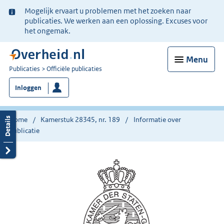
Ter
Mogelijk ervaart u problemen met het zoeken naar
informatie:
publicaties. We werken aan een oplossing. Excuses voor
het ongemak.
Menu
U
Publicaties
Officiële publicaties
bent
Inloggen
nu
hier:
Home
Kamerstuk 28345, nr. 189
Informatie over
publicatie