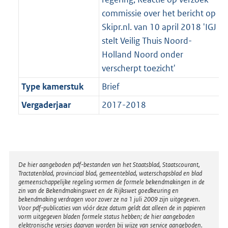
commissie over het bericht op
Skipr.nl. van 10 april 2018 'IGJ
stelt Veilig Thuis Noord-
Holland Noord onder
verscherpt toezicht'
Type kamerstuk
Brief
Vergaderjaar
2017-2018
Disclaimer
De hier aangeboden pdf-bestanden van het Staatsblad, Staatscourant,
Tractatenblad, provinciaal blad, gemeenteblad, waterschapsblad en blad
gemeenschappelijke regeling vormen de formele bekendmakingen in de
zin van de Bekendmakingswet en de Rijkswet goedkeuring en
bekendmaking verdragen voor zover ze na 1 juli 2009 zijn uitgegeven.
Voor pdf-publicaties van vóór deze datum geldt dat alleen de in papieren
vorm uitgegeven bladen formele status hebben; de hier aangeboden
elektronische versies daarvan worden bij wijze van service aangeboden.