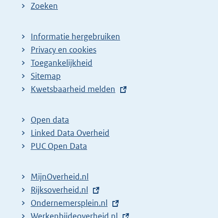
Zoeken
Informatie hergebruiken
Privacy en cookies
Toegankelijkheid
Sitemap
E
Kwetsbaarheid melden
x
t
Open data
e
Linked Data Overheid
r
PUC Open Data
n
e
MijnOverheid.nl
l
E
Rijksoverheid.nl
i
x
E
Ondernemersplein.nl
n
t
x
E
Werkenbijdeoverheid.nl