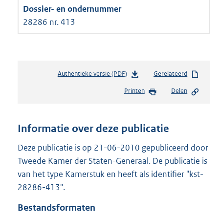
28286 nr. 413
Authentieke versie (PDF)
b
Gerelateerd
e
Printen
Delen
s
t
a
n
Informatie over deze publicatie
d
s
Deze publicatie is op 21-06-2010 gepubliceerd door
g
Tweede Kamer der Staten-Generaal. De publicatie is
r
van het type Kamerstuk en heeft als identifier "kst-
o
28286-413".
o
t
Bestandsformaten
t
e