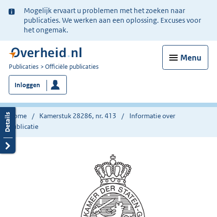
Ter
Mogelijk ervaart u problemen met het zoeken naar
informatie:
publicaties. We werken aan een oplossing. Excuses voor
het ongemak.
Menu
U
Publicaties
Officiële publicaties
bent
Inloggen
nu
hier:
Home
Kamerstuk 28286, nr. 413
Informatie over
publicatie